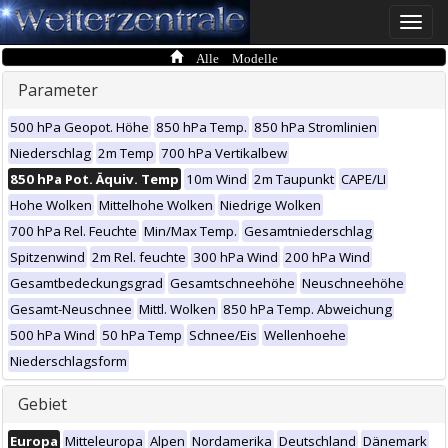
Toggle
naviga
Alle Modelle
Parameter
500 hPa Geopot. Höhe
850 hPa Temp.
850 hPa Stromlinien
Niederschlag
2m Temp
700 hPa Vertikalbew
850 hPa Pot. Äquiv. Temp
10m Wind
2m Taupunkt
CAPE/LI
Hohe Wolken
Mittelhohe Wolken
Niedrige Wolken
700 hPa Rel. Feuchte
Min/Max Temp.
Gesamtniederschlag
Spitzenwind
2m Rel. feuchte
300 hPa Wind
200 hPa Wind
Gesamtbedeckungsgrad
Gesamtschneehöhe
Neuschneehöhe
Gesamt-Neuschnee
Mittl. Wolken
850 hPa Temp. Abweichung
500 hPa Wind
50 hPa Temp
Schnee/Eis
Wellenhoehe
Niederschlagsform
Gebiet
Europa
Mitteleuropa
Alpen
Nordamerika
Deutschland
Dänemark