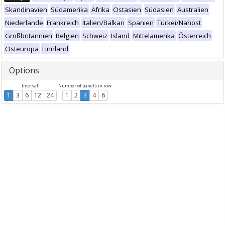
Skandinavien
Südamerika
Afrika
Ostasien
Südasien
Australien
Niederlande
Frankreich
Italien/Balkan
Spanien
Türkei/Nahost
Großbritannien
Belgien
Schweiz
Island
Mittelamerika
Österreich
Osteuropa
Finnland
Options
Intervall
Number of panels in row
1
3
6
12
24
1
2
3
4
6