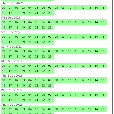
Thu 1 Dec 2022
00
01
02
03
04
05
06
07
08
09
10
11
12
13
14
15
16
17
18
19
20
21
22
23
Fri 2 Dec 2022
00
01
02
03
04
05
06
07
08
09
10
11
12
13
14
15
16
17
18
19
20
21
22
23
Sat 3 Dec 2022
00
01
02
03
04
05
06
07
08
09
10
11
12
13
14
15
16
17
18
19
20
21
22
23
Sun 4 Dec 2022
00
01
02
03
04
05
06
07
08
09
10
11
12
13
14
15
16
17
18
19
20
21
22
23
Mon 5 Dec 2022
00
01
02
03
04
05
06
07
08
09
10
11
12
13
14
15
16
17
18
19
20
21
22
23
Tue 6 Dec 2022
00
01
02
03
04
05
06
07
08
09
10
11
12
13
14
15
16
17
18
19
20
21
22
23
Wed 7 Dec 2022
00
01
02
03
04
05
06
07
08
09
10
11
12
13
14
15
16
17
18
19
20
21
22
23
Thu 8 Dec 2022
00
01
02
03
04
05
06
07
08
09
10
11
12
13
14
15