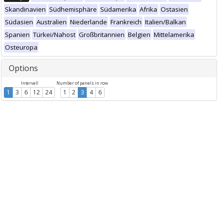
Skandinavien
Südhemisphäre
Südamerika
Afrika
Ostasien
Südasien
Australien
Niederlande
Frankreich
Italien/Balkan
Spanien
Türkei/Nahost
Großbritannien
Belgien
Mittelamerika
Osteuropa
Options
Intervall
Number of panels in row
1
3
6
12
24
1
2
3
4
6