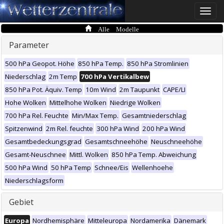
Toggle
naviga
Alle Modelle
Parameter
500 hPa Geopot. Höhe
850 hPa Temp.
850 hPa Stromlinien
Niederschlag
2m Temp
700 hPa Vertikalbew
850 hPa Pot. Äquiv. Temp
10m Wind
2m Taupunkt
CAPE/LI
Hohe Wolken
Mittelhohe Wolken
Niedrige Wolken
700 hPa Rel. Feuchte
Min/Max Temp.
Gesamtniederschlag
Spitzenwind
2m Rel. feuchte
300 hPa Wind
200 hPa Wind
Gesamtbedeckungsgrad
Gesamtschneehöhe
Neuschneehöhe
Gesamt-Neuschnee
Mittl. Wolken
850 hPa Temp. Abweichung
500 hPa Wind
50 hPa Temp
Schnee/Eis
Wellenhoehe
Niederschlagsform
Gebiet
Europa
Nordhemisphäre
Mitteleuropa
Nordamerika
Dänemark