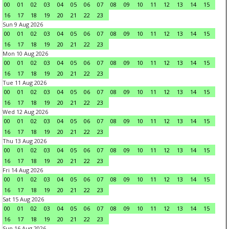
00
01
02
03
04
05
06
07
08
09
10
11
12
13
14
15
16
17
18
19
20
21
22
23
Sun 9 Aug 2026
00
01
02
03
04
05
06
07
08
09
10
11
12
13
14
15
16
17
18
19
20
21
22
23
Mon 10 Aug 2026
00
01
02
03
04
05
06
07
08
09
10
11
12
13
14
15
16
17
18
19
20
21
22
23
Tue 11 Aug 2026
00
01
02
03
04
05
06
07
08
09
10
11
12
13
14
15
16
17
18
19
20
21
22
23
Wed 12 Aug 2026
00
01
02
03
04
05
06
07
08
09
10
11
12
13
14
15
16
17
18
19
20
21
22
23
Thu 13 Aug 2026
00
01
02
03
04
05
06
07
08
09
10
11
12
13
14
15
16
17
18
19
20
21
22
23
Fri 14 Aug 2026
00
01
02
03
04
05
06
07
08
09
10
11
12
13
14
15
16
17
18
19
20
21
22
23
Sat 15 Aug 2026
00
01
02
03
04
05
06
07
08
09
10
11
12
13
14
15
16
17
18
19
20
21
22
23
Sun 16 Aug 2026