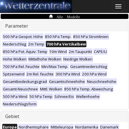
Toggle
naviga
Alle Modelle
Parameter
500 hPa Geopot. Höhe
850 hPa Temp.
850 hPa Stromlinien
Niederschlag
2m Temp
700 hPa Vertikalbew
850 hPa Pot. Äquiv. Temp
10m Wind
2m Taupunkt
CAPE/LI
Hohe Wolken
Mittelhohe Wolken
Niedrige Wolken
700 hPa Rel. Feuchte
Min/Max Temp.
Gesamtniederschlag
Spitzenwind
2m Rel. feuchte
300 hPa Wind
200 hPa Wind
Gesamtbedeckungsgrad
Gesamtschneehöhe
Neuschneehöhe
Gesamt-Neuschnee
Mittl. Wolken
850 hPa Temp. Abweichung
500 hPa Wind
50 hPa Temp
Schnee/Eis
Wellenhoehe
Niederschlagsform
Gebiet
Europa
Nordhemisphäre
Mitteleuropa
Nordamerika
Dänemark