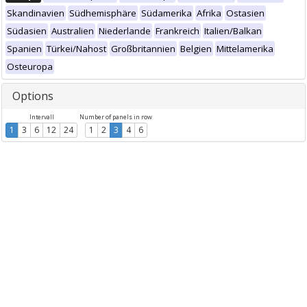
Skandinavien
Südhemisphäre
Südamerika
Afrika
Ostasien
Südasien
Australien
Niederlande
Frankreich
Italien/Balkan
Spanien
Türkei/Nahost
Großbritannien
Belgien
Mittelamerika
Osteuropa
Options
Intervall
Number of panels in row
1
3
6
12
24
1
2
3
4
6