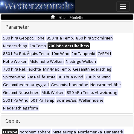
Toggle
naviga
Alle Modelle
Parameter
500 hPa Geopot. Höhe
850 hPa Temp.
850 hPa Stromlinien
Niederschlag
2m Temp
700 hPa Vertikalbew
850 hPa Pot. Äquiv. Temp
10m Wind
2m Taupunkt
CAPE/LI
Hohe Wolken
Mittelhohe Wolken
Niedrige Wolken
700 hPa Rel. Feuchte
Min/Max Temp.
Gesamtniederschlag
Spitzenwind
2m Rel. feuchte
300 hPa Wind
200 hPa Wind
Gesamtbedeckungsgrad
Gesamtschneehöhe
Neuschneehöhe
Gesamt-Neuschnee
Mittl. Wolken
850 hPa Temp. Abweichung
500 hPa Wind
50 hPa Temp
Schnee/Eis
Wellenhoehe
Niederschlagsform
Gebiet
Europa
Nordhemisphäre
Mitteleuropa
Nordamerika
Dänemark