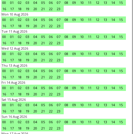
00
01
02
03
04
05
06
07
08
09
10
11
12
13
14
15
16
17
18
19
20
21
22
23
Mon 10 Aug 2026
00
01
02
03
04
05
06
07
08
09
10
11
12
13
14
15
16
17
18
19
20
21
22
23
Tue 11 Aug 2026
00
01
02
03
04
05
06
07
08
09
10
11
12
13
14
15
16
17
18
19
20
21
22
23
Wed 12 Aug 2026
00
01
02
03
04
05
06
07
08
09
10
11
12
13
14
15
16
17
18
19
20
21
22
23
Thu 13 Aug 2026
00
01
02
03
04
05
06
07
08
09
10
11
12
13
14
15
16
17
18
19
20
21
22
23
Fri 14 Aug 2026
00
01
02
03
04
05
06
07
08
09
10
11
12
13
14
15
16
17
18
19
20
21
22
23
Sat 15 Aug 2026
00
01
02
03
04
05
06
07
08
09
10
11
12
13
14
15
16
17
18
19
20
21
22
23
Sun 16 Aug 2026
00
01
02
03
04
05
06
07
08
09
10
11
12
13
14
15
16
17
18
19
20
21
22
23
Mon 17 Aug 2026