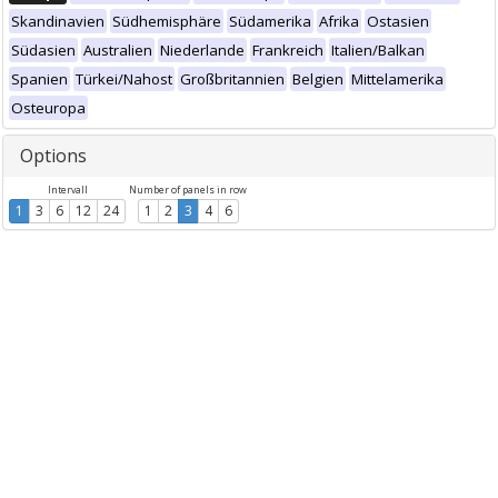
Skandinavien
Südhemisphäre
Südamerika
Afrika
Ostasien
Südasien
Australien
Niederlande
Frankreich
Italien/Balkan
Spanien
Türkei/Nahost
Großbritannien
Belgien
Mittelamerika
Osteuropa
Options
Intervall
Number of panels in row
1
3
6
12
24
1
2
3
4
6