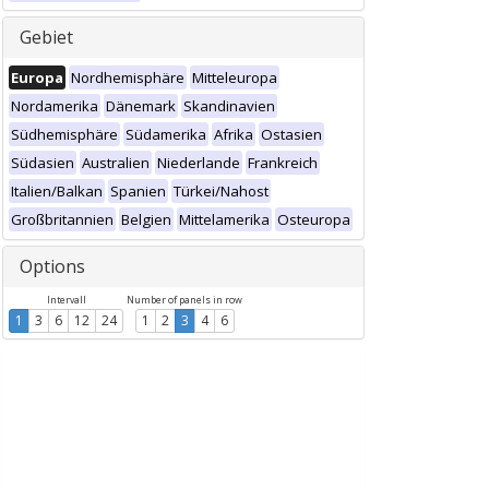
Gebiet
Europa
Nordhemisphäre
Mitteleuropa
Nordamerika
Dänemark
Skandinavien
Südhemisphäre
Südamerika
Afrika
Ostasien
Südasien
Australien
Niederlande
Frankreich
Italien/Balkan
Spanien
Türkei/Nahost
Großbritannien
Belgien
Mittelamerika
Osteuropa
Options
Intervall
Number of panels in row
1
3
6
12
24
1
2
3
4
6