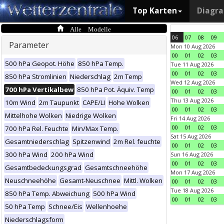
Top Karten
Diagr
Alle Modelle
06
07
08
09
Parameter
Mon 10 Aug 2026
00
01
02
03
500 hPa Geopot. Höhe
850 hPa Temp.
Tue 11 Aug 2026
00
01
02
03
850 hPa Stromlinien
Niederschlag
2m Temp
Wed 12 Aug 2026
700 hPa Vertikalbew
850 hPa Pot. Äquiv. Temp
00
01
02
03
Thu 13 Aug 2026
10m Wind
2m Taupunkt
CAPE/LI
Hohe Wolken
00
01
02
03
Mittelhohe Wolken
Niedrige Wolken
Fri 14 Aug 2026
00
01
02
03
700 hPa Rel. Feuchte
Min/Max Temp.
Sat 15 Aug 2026
Gesamtniederschlag
Spitzenwind
2m Rel. feuchte
00
01
02
03
300 hPa Wind
200 hPa Wind
Sun 16 Aug 2026
00
01
02
03
Gesamtbedeckungsgrad
Gesamtschneehöhe
Mon 17 Aug 2026
Neuschneehöhe
Gesamt-Neuschnee
Mittl. Wolken
00
01
02
03
Tue 18 Aug 2026
850 hPa Temp. Abweichung
500 hPa Wind
00
01
02
03
50 hPa Temp
Schnee/Eis
Wellenhoehe
Niederschlagsform