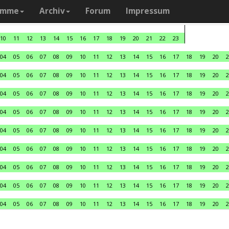
amme
Archiv
Forum
Impressum
10
11
12
13
14
15
16
17
18
19
20
21
22
23
04
05
06
07
08
09
10
11
12
13
14
15
16
17
18
19
20
2
04
05
06
07
08
09
10
11
12
13
14
15
16
17
18
19
20
2
04
05
06
07
08
09
10
11
12
13
14
15
16
17
18
19
20
2
04
05
06
07
08
09
10
11
12
13
14
15
16
17
18
19
20
2
04
05
06
07
08
09
10
11
12
13
14
15
16
17
18
19
20
2
04
05
06
07
08
09
10
11
12
13
14
15
16
17
18
19
20
2
04
05
06
07
08
09
10
11
12
13
14
15
16
17
18
19
20
2
04
05
06
07
08
09
10
11
12
13
14
15
16
17
18
19
20
2
04
05
06
07
08
09
10
11
12
13
14
15
16
17
18
19
20
2