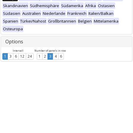
Skandinavien
Südhemisphäre
Südamerika
Afrika
Ostasien
Südasien
Australien
Niederlande
Frankreich
Italien/Balkan
Spanien
Türkei/Nahost
Großbritannien
Belgien
Mittelamerika
Osteuropa
Options
Intervall
Number of panels in row
1
3
6
12
24
1
2
3
4
6