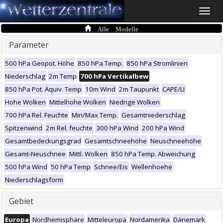
Toggle
naviga
Alle Modelle
Parameter
500 hPa Geopot. Höhe
850 hPa Temp.
850 hPa Stromlinien
Niederschlag
2m Temp
700 hPa Vertikalbew
850 hPa Pot. Äquiv. Temp
10m Wind
2m Taupunkt
CAPE/LI
Hohe Wolken
Mittelhohe Wolken
Niedrige Wolken
700 hPa Rel. Feuchte
Min/Max Temp.
Gesamtniederschlag
Spitzenwind
2m Rel. feuchte
300 hPa Wind
200 hPa Wind
Gesamtbedeckungsgrad
Gesamtschneehöhe
Neuschneehöhe
Gesamt-Neuschnee
Mittl. Wolken
850 hPa Temp. Abweichung
500 hPa Wind
50 hPa Temp
Schnee/Eis
Wellenhoehe
Niederschlagsform
Gebiet
Europa
Nordhemisphäre
Mitteleuropa
Nordamerika
Dänemark