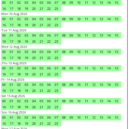
00
01
02
03
04
05
06
07
08
09
10
11
12
13
14
15
16
17
18
19
20
21
22
23
Mon 10 Aug 2026
00
01
02
03
04
05
06
07
08
09
10
11
12
13
14
15
16
17
18
19
20
21
22
23
Tue 11 Aug 2026
00
01
02
03
04
05
06
07
08
09
10
11
12
13
14
15
16
17
18
19
20
21
22
23
Wed 12 Aug 2026
00
01
02
03
04
05
06
07
08
09
10
11
12
13
14
15
16
17
18
19
20
21
22
23
Thu 13 Aug 2026
00
01
02
03
04
05
06
07
08
09
10
11
12
13
14
15
16
17
18
19
20
21
22
23
Fri 14 Aug 2026
00
01
02
03
04
05
06
07
08
09
10
11
12
13
14
15
16
17
18
19
20
21
22
23
Sat 15 Aug 2026
00
01
02
03
04
05
06
07
08
09
10
11
12
13
14
15
16
17
18
19
20
21
22
23
Sun 16 Aug 2026
00
01
02
03
04
05
06
07
08
09
10
11
12
13
14
15
16
17
18
19
20
21
22
23
Mon 17 Aug 2026