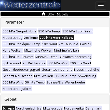
Toggle
naviga
Alle Modelle
Parameter
500 hPa Geopot. Höhe
850 hPa Temp.
850 hPa Stromlinien
Niederschlag
2m Temp
700 hPa Vertikalbew
850 hPa Pot. Äquiv. Temp
10m Wind
2m Taupunkt
CAPE/LI
Hohe Wolken
Mittelhohe Wolken
Niedrige Wolken
700 hPa Rel. Feuchte
Min/Max Temp.
Gesamtniederschlag
Spitzenwind
2m Rel. feuchte
300 hPa Wind
200 hPa Wind
Gesamtbedeckungsgrad
Gesamtschneehöhe
Neuschneehöhe
Gesamt-Neuschnee
Mittl. Wolken
850 hPa Temp. Abweichung
500 hPa Wind
50 hPa Temp
Schnee/Eis
Wellenhoehe
Niederschlagsform
Gebiet
Europa
Nordhemisphäre
Mitteleuropa
Nordamerika
Dänemark