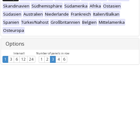
Skandinavien
Südhemisphäre
Südamerika
Afrika
Ostasien
Südasien
Australien
Niederlande
Frankreich
Italien/Balkan
Spanien
Türkei/Nahost
Großbritannien
Belgien
Mittelamerika
Osteuropa
Options
Intervall
Number of panels in row
1
3
6
12
24
1
2
3
4
6