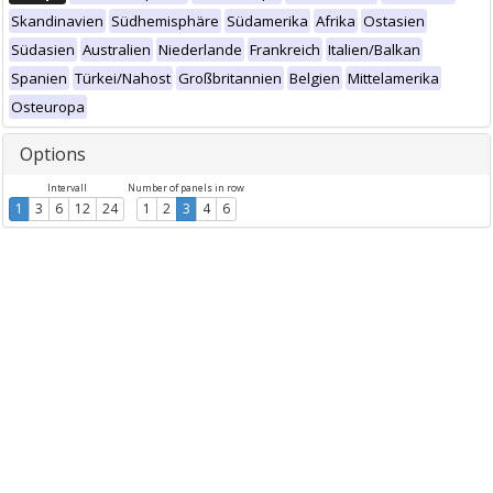
Skandinavien
Südhemisphäre
Südamerika
Afrika
Ostasien
Südasien
Australien
Niederlande
Frankreich
Italien/Balkan
Spanien
Türkei/Nahost
Großbritannien
Belgien
Mittelamerika
Osteuropa
Options
Intervall
Number of panels in row
1
3
6
12
24
1
2
3
4
6