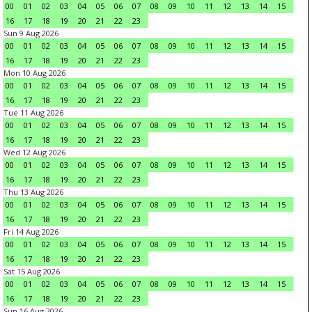
00
01
02
03
04
05
06
07
08
09
10
11
12
13
14
15
16
17
18
19
20
21
22
23
Sun 9 Aug 2026
00
01
02
03
04
05
06
07
08
09
10
11
12
13
14
15
16
17
18
19
20
21
22
23
Mon 10 Aug 2026
00
01
02
03
04
05
06
07
08
09
10
11
12
13
14
15
16
17
18
19
20
21
22
23
Tue 11 Aug 2026
00
01
02
03
04
05
06
07
08
09
10
11
12
13
14
15
16
17
18
19
20
21
22
23
Wed 12 Aug 2026
00
01
02
03
04
05
06
07
08
09
10
11
12
13
14
15
16
17
18
19
20
21
22
23
Thu 13 Aug 2026
00
01
02
03
04
05
06
07
08
09
10
11
12
13
14
15
16
17
18
19
20
21
22
23
Fri 14 Aug 2026
00
01
02
03
04
05
06
07
08
09
10
11
12
13
14
15
16
17
18
19
20
21
22
23
Sat 15 Aug 2026
00
01
02
03
04
05
06
07
08
09
10
11
12
13
14
15
16
17
18
19
20
21
22
23
Sun 16 Aug 2026