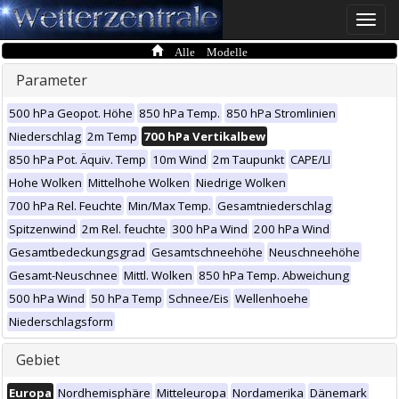
Toggle
naviga
Alle Modelle
Parameter
500 hPa Geopot. Höhe
850 hPa Temp.
850 hPa Stromlinien
Niederschlag
2m Temp
700 hPa Vertikalbew
850 hPa Pot. Äquiv. Temp
10m Wind
2m Taupunkt
CAPE/LI
Hohe Wolken
Mittelhohe Wolken
Niedrige Wolken
700 hPa Rel. Feuchte
Min/Max Temp.
Gesamtniederschlag
Spitzenwind
2m Rel. feuchte
300 hPa Wind
200 hPa Wind
Gesamtbedeckungsgrad
Gesamtschneehöhe
Neuschneehöhe
Gesamt-Neuschnee
Mittl. Wolken
850 hPa Temp. Abweichung
500 hPa Wind
50 hPa Temp
Schnee/Eis
Wellenhoehe
Niederschlagsform
Gebiet
Europa
Nordhemisphäre
Mitteleuropa
Nordamerika
Dänemark