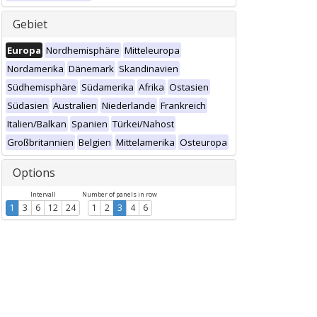
Gebiet
Europa
Nordhemisphäre
Mitteleuropa
Nordamerika
Dänemark
Skandinavien
Südhemisphäre
Südamerika
Afrika
Ostasien
Südasien
Australien
Niederlande
Frankreich
Italien/Balkan
Spanien
Türkei/Nahost
Großbritannien
Belgien
Mittelamerika
Osteuropa
Options
Intervall
Number of panels in row
1
3
6
12
24
1
2
3
4
6