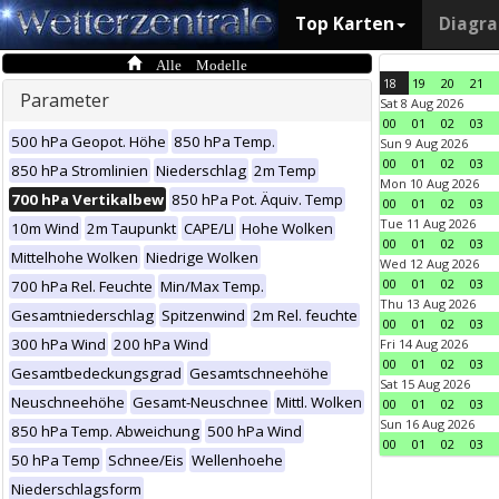
Top Karten
Diagr
Alle Modelle
18
19
20
21
Parameter
Sat 8 Aug 2026
00
01
02
03
500 hPa Geopot. Höhe
850 hPa Temp.
Sun 9 Aug 2026
00
01
02
03
850 hPa Stromlinien
Niederschlag
2m Temp
Mon 10 Aug 2026
700 hPa Vertikalbew
850 hPa Pot. Äquiv. Temp
00
01
02
03
Tue 11 Aug 2026
10m Wind
2m Taupunkt
CAPE/LI
Hohe Wolken
00
01
02
03
Mittelhohe Wolken
Niedrige Wolken
Wed 12 Aug 2026
00
01
02
03
700 hPa Rel. Feuchte
Min/Max Temp.
Thu 13 Aug 2026
Gesamtniederschlag
Spitzenwind
2m Rel. feuchte
00
01
02
03
300 hPa Wind
200 hPa Wind
Fri 14 Aug 2026
00
01
02
03
Gesamtbedeckungsgrad
Gesamtschneehöhe
Sat 15 Aug 2026
Neuschneehöhe
Gesamt-Neuschnee
Mittl. Wolken
00
01
02
03
Sun 16 Aug 2026
850 hPa Temp. Abweichung
500 hPa Wind
00
01
02
03
50 hPa Temp
Schnee/Eis
Wellenhoehe
Niederschlagsform