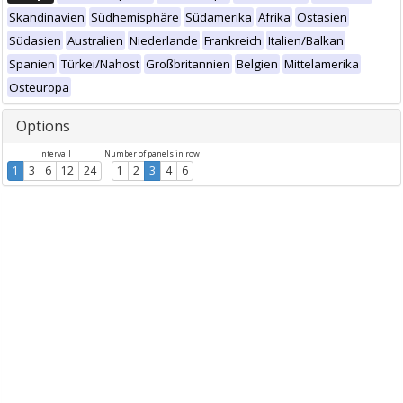
Skandinavien
Südhemisphäre
Südamerika
Afrika
Ostasien
Südasien
Australien
Niederlande
Frankreich
Italien/Balkan
Spanien
Türkei/Nahost
Großbritannien
Belgien
Mittelamerika
Osteuropa
Options
Intervall
Number of panels in row
1
3
6
12
24
1
2
3
4
6