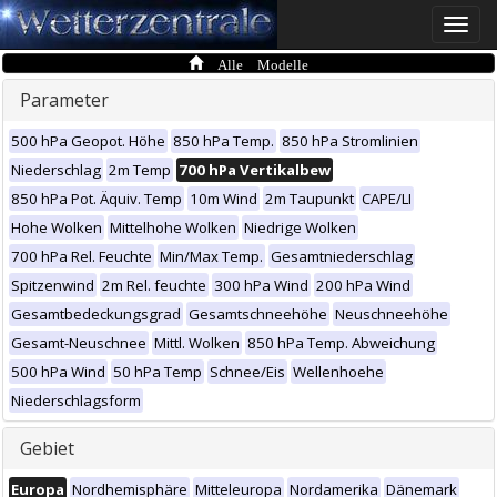
Toggle
naviga
Alle Modelle
Parameter
500 hPa Geopot. Höhe
850 hPa Temp.
850 hPa Stromlinien
Niederschlag
2m Temp
700 hPa Vertikalbew
850 hPa Pot. Äquiv. Temp
10m Wind
2m Taupunkt
CAPE/LI
Hohe Wolken
Mittelhohe Wolken
Niedrige Wolken
700 hPa Rel. Feuchte
Min/Max Temp.
Gesamtniederschlag
Spitzenwind
2m Rel. feuchte
300 hPa Wind
200 hPa Wind
Gesamtbedeckungsgrad
Gesamtschneehöhe
Neuschneehöhe
Gesamt-Neuschnee
Mittl. Wolken
850 hPa Temp. Abweichung
500 hPa Wind
50 hPa Temp
Schnee/Eis
Wellenhoehe
Niederschlagsform
Gebiet
Europa
Nordhemisphäre
Mitteleuropa
Nordamerika
Dänemark