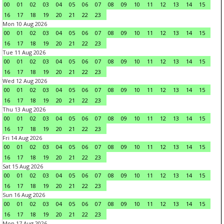
00
01
02
03
04
05
06
07
08
09
10
11
12
13
14
15
16
17
18
19
20
21
22
23
Mon 10 Aug 2026
00
01
02
03
04
05
06
07
08
09
10
11
12
13
14
15
16
17
18
19
20
21
22
23
Tue 11 Aug 2026
00
01
02
03
04
05
06
07
08
09
10
11
12
13
14
15
16
17
18
19
20
21
22
23
Wed 12 Aug 2026
00
01
02
03
04
05
06
07
08
09
10
11
12
13
14
15
16
17
18
19
20
21
22
23
Thu 13 Aug 2026
00
01
02
03
04
05
06
07
08
09
10
11
12
13
14
15
16
17
18
19
20
21
22
23
Fri 14 Aug 2026
00
01
02
03
04
05
06
07
08
09
10
11
12
13
14
15
16
17
18
19
20
21
22
23
Sat 15 Aug 2026
00
01
02
03
04
05
06
07
08
09
10
11
12
13
14
15
16
17
18
19
20
21
22
23
Sun 16 Aug 2026
00
01
02
03
04
05
06
07
08
09
10
11
12
13
14
15
16
17
18
19
20
21
22
23
Mon 17 Aug 2026