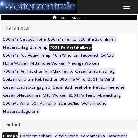
Toggle
naviga
Alle Modelle
Parameter
500 hPa Geopot. Höhe
850 hPa Temp.
850 hPa Stromlinien
Niederschlag
2m Temp
700 hPa Vertikalbew
850 hPa Pot. Äquiv. Temp
10m Wind
2m Taupunkt
CAPE/LI
Hohe Wolken
Mittelhohe Wolken
Niedrige Wolken
700 hPa Rel. Feuchte
Min/Max Temp.
Gesamtniederschlag
Spitzenwind
2m Rel. feuchte
300 hPa Wind
200 hPa Wind
Gesamtbedeckungsgrad
Gesamtschneehöhe
Neuschneehöhe
Gesamt-Neuschnee
Mittl. Wolken
850 hPa Temp. Abweichung
500 hPa Wind
50 hPa Temp
Schnee/Eis
Wellenhoehe
Niederschlagsform
Gebiet
Europa
Nordhemisphäre
Mitteleuropa
Nordamerika
Dänemark