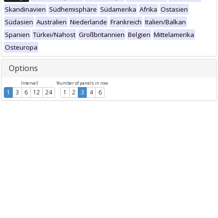
Skandinavien
Südhemisphäre
Südamerika
Afrika
Ostasien
Südasien
Australien
Niederlande
Frankreich
Italien/Balkan
Spanien
Türkei/Nahost
Großbritannien
Belgien
Mittelamerika
Osteuropa
Options
Intervall
Number of panels in row
1
3
6
12
24
1
2
3
4
6