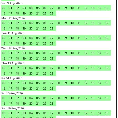
Sun 9 Aug 2026
00
01
02
03
04
05
06
07
08
09
10
11
12
13
14
15
16
17
18
19
20
21
22
23
Mon 10 Aug 2026
00
01
02
03
04
05
06
07
08
09
10
11
12
13
14
15
16
17
18
19
20
21
22
23
Tue 11 Aug 2026
00
01
02
03
04
05
06
07
08
09
10
11
12
13
14
15
16
17
18
19
20
21
22
23
Wed 12 Aug 2026
00
01
02
03
04
05
06
07
08
09
10
11
12
13
14
15
16
17
18
19
20
21
22
23
Thu 13 Aug 2026
00
01
02
03
04
05
06
07
08
09
10
11
12
13
14
15
16
17
18
19
20
21
22
23
Fri 14 Aug 2026
00
01
02
03
04
05
06
07
08
09
10
11
12
13
14
15
16
17
18
19
20
21
22
23
Sat 15 Aug 2026
00
01
02
03
04
05
06
07
08
09
10
11
12
13
14
15
16
17
18
19
20
21
22
23
Sun 16 Aug 2026
00
01
02
03
04
05
06
07
08
09
10
11
12
13
14
15