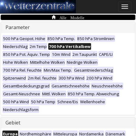
Toggle
naviga
Alle Modelle
Parameter
500 hPa Geopot. Höhe
850 hPa Temp.
850 hPa Stromlinien
Niederschlag
2m Temp
700 hPa Vertikalbew
850 hPa Pot. Äquiv. Temp
10m Wind
2m Taupunkt
CAPE/LI
Hohe Wolken
Mittelhohe Wolken
Niedrige Wolken
700 hPa Rel. Feuchte
Min/Max Temp.
Gesamtniederschlag
Spitzenwind
2m Rel. feuchte
300 hPa Wind
200 hPa Wind
Gesamtbedeckungsgrad
Gesamtschneehöhe
Neuschneehöhe
Gesamt-Neuschnee
Mittl. Wolken
850 hPa Temp. Abweichung
500 hPa Wind
50 hPa Temp
Schnee/Eis
Wellenhoehe
Niederschlagsform
Gebiet
Europa
Nordhemisphäre
Mitteleuropa
Nordamerika
Dänemark