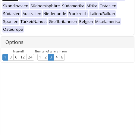
Skandinavien
Südhemisphäre
Südamerika
Afrika
Ostasien
Südasien
Australien
Niederlande
Frankreich
Italien/Balkan
Spanien
Türkei/Nahost
Großbritannien
Belgien
Mittelamerika
Osteuropa
Options
Intervall
Number of panels in row
1
3
6
12
24
1
2
3
4
6