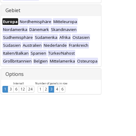
Gebiet
Europa
Nordhemisphäre
Mitteleuropa
Nordamerika
Dänemark
Skandinavien
Südhemisphäre
Südamerika
Afrika
Ostasien
Südasien
Australien
Niederlande
Frankreich
Italien/Balkan
Spanien
Türkei/Nahost
Großbritannien
Belgien
Mittelamerika
Osteuropa
Options
Intervall
Number of panels in row
1
3
6
12
24
1
2
3
4
6