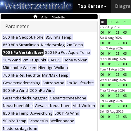
Top Karten
Diagr
Alle Modelle
18
19
20
21
Parameter
Fri 7 Aug 2026
00
01
02
03
500 hPa Geopot. Höhe
850 hPa Temp.
Sat 8 Aug 2026
00
01
02
03
850 hPa Stromlinien
Niederschlag
2m Temp
Sun 9 Aug 2026
700 hPa Vertikalbew
850 hPa Pot. Äquiv. Temp
00
01
02
03
Mon 10 Aug 2026
10m Wind
2m Taupunkt
CAPE/LI
Hohe Wolken
00
01
02
03
Mittelhohe Wolken
Niedrige Wolken
Tue 11 Aug 2026
00
01
02
03
700 hPa Rel. Feuchte
Min/Max Temp.
Wed 12 Aug 2026
Gesamtniederschlag
Spitzenwind
2m Rel. feuchte
00
01
02
03
300 hPa Wind
200 hPa Wind
Thu 13 Aug 2026
00
01
02
03
Gesamtbedeckungsgrad
Gesamtschneehöhe
Fri 14 Aug 2026
Neuschneehöhe
Gesamt-Neuschnee
Mittl. Wolken
00
01
02
03
Sat 15 Aug 2026
850 hPa Temp. Abweichung
500 hPa Wind
00
01
02
03
50 hPa Temp
Schnee/Eis
Wellenhoehe
Niederschlagsform