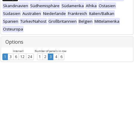
Skandinavien
Südhemisphäre
Südamerika
Afrika
Ostasien
Südasien
Australien
Niederlande
Frankreich
Italien/Balkan
Spanien
Türkei/Nahost
Großbritannien
Belgien
Mittelamerika
Osteuropa
Options
Intervall
Number of panels in row
1
3
6
12
24
1
2
3
4
6