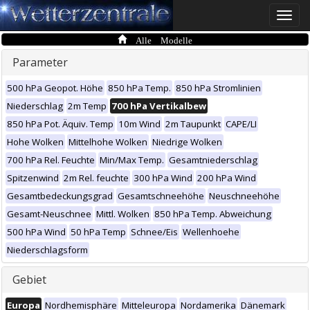
Toggle
naviga
Alle Modelle
Parameter
500 hPa Geopot. Höhe
850 hPa Temp.
850 hPa Stromlinien
Niederschlag
2m Temp
700 hPa Vertikalbew
850 hPa Pot. Äquiv. Temp
10m Wind
2m Taupunkt
CAPE/LI
Hohe Wolken
Mittelhohe Wolken
Niedrige Wolken
700 hPa Rel. Feuchte
Min/Max Temp.
Gesamtniederschlag
Spitzenwind
2m Rel. feuchte
300 hPa Wind
200 hPa Wind
Gesamtbedeckungsgrad
Gesamtschneehöhe
Neuschneehöhe
Gesamt-Neuschnee
Mittl. Wolken
850 hPa Temp. Abweichung
500 hPa Wind
50 hPa Temp
Schnee/Eis
Wellenhoehe
Niederschlagsform
Gebiet
Europa
Nordhemisphäre
Mitteleuropa
Nordamerika
Dänemark