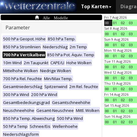
Top Karten
Diagr
Alle Modelle
Fri 7 Aug 2026
00
01
02
03
Parameter
Sat 8 Aug 2026
00
01
02
03
500 hPa Geopot. Höhe
850 hPa Temp.
Sun 9 Aug 2026
00
01
02
03
850 hPa Stromlinien
Niederschlag
2m Temp
Mon 10 Aug 2026
700 hPa Vertikalbew
850 hPa Pot. Äquiv. Temp
00
01
02
03
Tue 11 Aug 2026
10m Wind
2m Taupunkt
CAPE/LI
Hohe Wolken
00
01
02
03
Mittelhohe Wolken
Niedrige Wolken
Wed 12 Aug 2026
00
01
02
03
700 hPa Rel. Feuchte
Min/Max Temp.
Thu 13 Aug 2026
Gesamtniederschlag
Spitzenwind
2m Rel. feuchte
00
01
02
03
300 hPa Wind
200 hPa Wind
Fri 14 Aug 2026
00
01
02
03
Gesamtbedeckungsgrad
Gesamtschneehöhe
Sat 15 Aug 2026
Neuschneehöhe
Gesamt-Neuschnee
Mittl. Wolken
00
01
02
03
Sun 16 Aug 2026
850 hPa Temp. Abweichung
500 hPa Wind
00
01
02
03
50 hPa Temp
Schnee/Eis
Wellenhoehe
Niederschlagsform