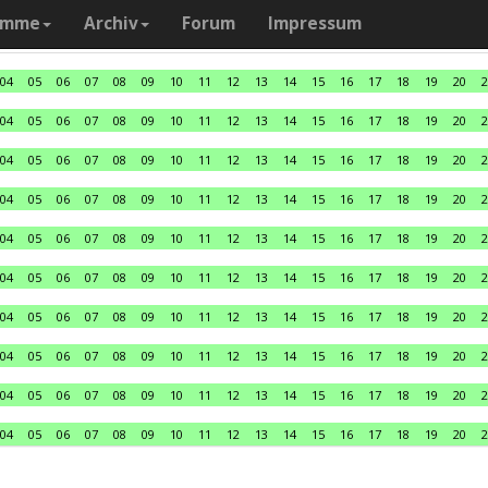
amme
Archiv
Forum
Impressum
04
05
06
07
08
09
10
11
12
13
14
15
16
17
18
19
20
2
04
05
06
07
08
09
10
11
12
13
14
15
16
17
18
19
20
2
04
05
06
07
08
09
10
11
12
13
14
15
16
17
18
19
20
2
04
05
06
07
08
09
10
11
12
13
14
15
16
17
18
19
20
2
04
05
06
07
08
09
10
11
12
13
14
15
16
17
18
19
20
2
04
05
06
07
08
09
10
11
12
13
14
15
16
17
18
19
20
2
04
05
06
07
08
09
10
11
12
13
14
15
16
17
18
19
20
2
04
05
06
07
08
09
10
11
12
13
14
15
16
17
18
19
20
2
04
05
06
07
08
09
10
11
12
13
14
15
16
17
18
19
20
2
04
05
06
07
08
09
10
11
12
13
14
15
16
17
18
19
20
2