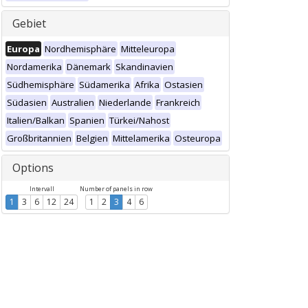
Gebiet
Europa
Nordhemisphäre
Mitteleuropa
Nordamerika
Dänemark
Skandinavien
Südhemisphäre
Südamerika
Afrika
Ostasien
Südasien
Australien
Niederlande
Frankreich
Italien/Balkan
Spanien
Türkei/Nahost
Großbritannien
Belgien
Mittelamerika
Osteuropa
Options
Intervall
Number of panels in row
1
3
6
12
24
1
2
3
4
6