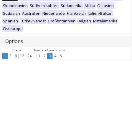
Skandinavien
Südhemisphäre
Südamerika
Afrika
Ostasien
Südasien
Australien
Niederlande
Frankreich
Italien/Balkan
Spanien
Türkei/Nahost
Großbritannien
Belgien
Mittelamerika
Osteuropa
Options
Intervall
Number of panels in row
1
3
6
12
24
1
2
3
4
6