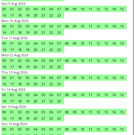
Sun 9 Aug 2026
00
01
02
03
04
05
06
07
08
09
10
11
12
13
14
15
16
17
18
19
20
21
22
23
Mon 10 Aug 2026
00
01
02
03
04
05
06
07
08
09
10
11
12
13
14
15
16
17
18
19
20
21
22
23
Tue 11 Aug 2026
00
01
02
03
04
05
06
07
08
09
10
11
12
13
14
15
16
17
18
19
20
21
22
23
Wed 12 Aug 2026
00
01
02
03
04
05
06
07
08
09
10
11
12
13
14
15
16
17
18
19
20
21
22
23
Thu 13 Aug 2026
00
01
02
03
04
05
06
07
08
09
10
11
12
13
14
15
16
17
18
19
20
21
22
23
Fri 14 Aug 2026
00
01
02
03
04
05
06
07
08
09
10
11
12
13
14
15
16
17
18
19
20
21
22
23
Sat 15 Aug 2026
00
01
02
03
04
05
06
07
08
09
10
11
12
13
14
15
16
17
18
19
20
21
22
23
Sun 16 Aug 2026
00
01
02
03
04
05
06
07
08
09
10
11
12
13
14
15