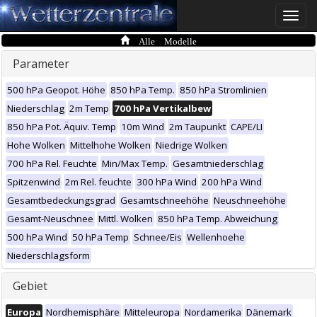
Toggle
naviga
Alle Modelle
Parameter
500 hPa Geopot. Höhe
850 hPa Temp.
850 hPa Stromlinien
Niederschlag
2m Temp
700 hPa Vertikalbew
850 hPa Pot. Äquiv. Temp
10m Wind
2m Taupunkt
CAPE/LI
Hohe Wolken
Mittelhohe Wolken
Niedrige Wolken
700 hPa Rel. Feuchte
Min/Max Temp.
Gesamtniederschlag
Spitzenwind
2m Rel. feuchte
300 hPa Wind
200 hPa Wind
Gesamtbedeckungsgrad
Gesamtschneehöhe
Neuschneehöhe
Gesamt-Neuschnee
Mittl. Wolken
850 hPa Temp. Abweichung
500 hPa Wind
50 hPa Temp
Schnee/Eis
Wellenhoehe
Niederschlagsform
Gebiet
Europa
Nordhemisphäre
Mitteleuropa
Nordamerika
Dänemark