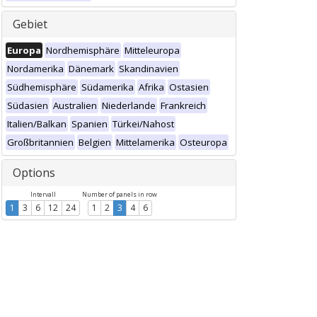
Gebiet
Europa
Nordhemisphäre
Mitteleuropa
Nordamerika
Dänemark
Skandinavien
Südhemisphäre
Südamerika
Afrika
Ostasien
Südasien
Australien
Niederlande
Frankreich
Italien/Balkan
Spanien
Türkei/Nahost
Großbritannien
Belgien
Mittelamerika
Osteuropa
Options
Intervall
Number of panels in row
1
3
6
12
24
1
2
3
4
6