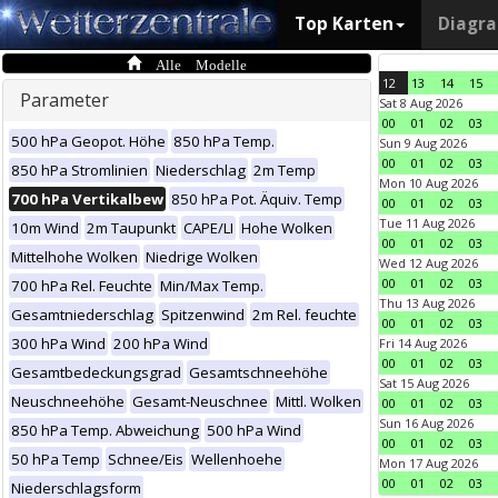
Top Karten
Diagr
Alle Modelle
12
13
14
15
Parameter
Sat 8 Aug 2026
00
01
02
03
500 hPa Geopot. Höhe
850 hPa Temp.
Sun 9 Aug 2026
00
01
02
03
850 hPa Stromlinien
Niederschlag
2m Temp
Mon 10 Aug 2026
700 hPa Vertikalbew
850 hPa Pot. Äquiv. Temp
00
01
02
03
Tue 11 Aug 2026
10m Wind
2m Taupunkt
CAPE/LI
Hohe Wolken
00
01
02
03
Mittelhohe Wolken
Niedrige Wolken
Wed 12 Aug 2026
00
01
02
03
700 hPa Rel. Feuchte
Min/Max Temp.
Thu 13 Aug 2026
Gesamtniederschlag
Spitzenwind
2m Rel. feuchte
00
01
02
03
300 hPa Wind
200 hPa Wind
Fri 14 Aug 2026
00
01
02
03
Gesamtbedeckungsgrad
Gesamtschneehöhe
Sat 15 Aug 2026
Neuschneehöhe
Gesamt-Neuschnee
Mittl. Wolken
00
01
02
03
Sun 16 Aug 2026
850 hPa Temp. Abweichung
500 hPa Wind
00
01
02
03
50 hPa Temp
Schnee/Eis
Wellenhoehe
Mon 17 Aug 2026
00
01
02
03
Niederschlagsform