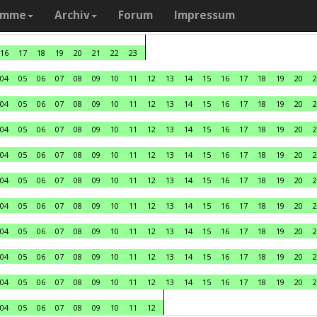
amme
Archiv
Forum
Impressum
16
17
18
19
20
21
22
23
04
05
06
07
08
09
10
11
12
13
14
15
16
17
18
19
20
2
04
05
06
07
08
09
10
11
12
13
14
15
16
17
18
19
20
2
04
05
06
07
08
09
10
11
12
13
14
15
16
17
18
19
20
2
04
05
06
07
08
09
10
11
12
13
14
15
16
17
18
19
20
2
04
05
06
07
08
09
10
11
12
13
14
15
16
17
18
19
20
2
04
05
06
07
08
09
10
11
12
13
14
15
16
17
18
19
20
2
04
05
06
07
08
09
10
11
12
13
14
15
16
17
18
19
20
2
04
05
06
07
08
09
10
11
12
13
14
15
16
17
18
19
20
2
04
05
06
07
08
09
10
11
12
13
14
15
16
17
18
19
20
2
04
05
06
07
08
09
10
11
12