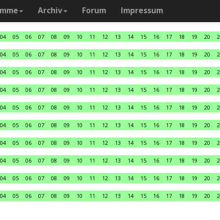
amme
Archiv
Forum
Impressum
04
05
06
07
08
09
10
11
12
13
14
15
16
17
18
19
20
2
04
05
06
07
08
09
10
11
12
13
14
15
16
17
18
19
20
2
04
05
06
07
08
09
10
11
12
13
14
15
16
17
18
19
20
2
04
05
06
07
08
09
10
11
12
13
14
15
16
17
18
19
20
2
04
05
06
07
08
09
10
11
12
13
14
15
16
17
18
19
20
2
04
05
06
07
08
09
10
11
12
13
14
15
16
17
18
19
20
2
04
05
06
07
08
09
10
11
12
13
14
15
16
17
18
19
20
2
04
05
06
07
08
09
10
11
12
13
14
15
16
17
18
19
20
2
04
05
06
07
08
09
10
11
12
13
14
15
16
17
18
19
20
2
04
05
06
07
08
09
10
11
12
13
14
15
16
17
18
19
20
2