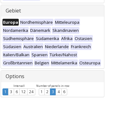
Gebiet
Europa
Nordhemisphäre
Mitteleuropa
Nordamerika
Dänemark
Skandinavien
Südhemisphäre
Südamerika
Afrika
Ostasien
Südasien
Australien
Niederlande
Frankreich
Italien/Balkan
Spanien
Türkei/Nahost
Großbritannien
Belgien
Mittelamerika
Osteuropa
Options
Intervall
Number of panels in row
1
3
6
12
24
1
2
3
4
6