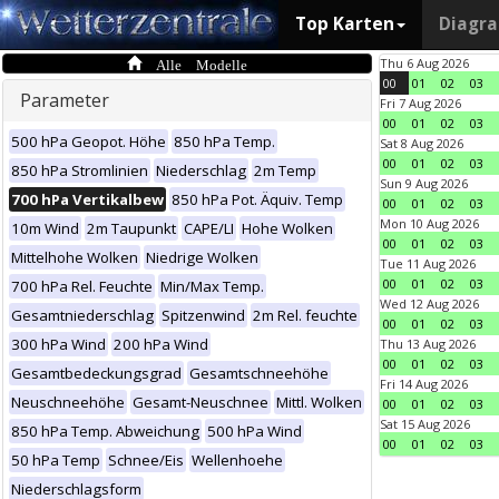
Top Karten
Diagr
Alle Modelle
Thu 6 Aug 2026
00
01
02
03
Parameter
Fri 7 Aug 2026
00
01
02
03
500 hPa Geopot. Höhe
850 hPa Temp.
Sat 8 Aug 2026
00
01
02
03
850 hPa Stromlinien
Niederschlag
2m Temp
Sun 9 Aug 2026
700 hPa Vertikalbew
850 hPa Pot. Äquiv. Temp
00
01
02
03
Mon 10 Aug 2026
10m Wind
2m Taupunkt
CAPE/LI
Hohe Wolken
00
01
02
03
Mittelhohe Wolken
Niedrige Wolken
Tue 11 Aug 2026
00
01
02
03
700 hPa Rel. Feuchte
Min/Max Temp.
Wed 12 Aug 2026
Gesamtniederschlag
Spitzenwind
2m Rel. feuchte
00
01
02
03
300 hPa Wind
200 hPa Wind
Thu 13 Aug 2026
00
01
02
03
Gesamtbedeckungsgrad
Gesamtschneehöhe
Fri 14 Aug 2026
Neuschneehöhe
Gesamt-Neuschnee
Mittl. Wolken
00
01
02
03
Sat 15 Aug 2026
850 hPa Temp. Abweichung
500 hPa Wind
00
01
02
03
50 hPa Temp
Schnee/Eis
Wellenhoehe
Niederschlagsform