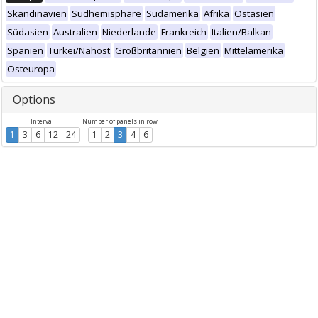
Skandinavien
Südhemisphäre
Südamerika
Afrika
Ostasien
Südasien
Australien
Niederlande
Frankreich
Italien/Balkan
Spanien
Türkei/Nahost
Großbritannien
Belgien
Mittelamerika
Osteuropa
Options
Intervall
Number of panels in row
1
3
6
12
24
1
2
3
4
6