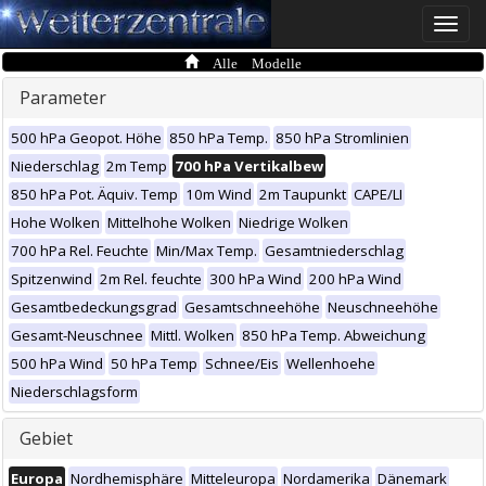
Toggle
naviga
Alle Modelle
Parameter
500 hPa Geopot. Höhe
850 hPa Temp.
850 hPa Stromlinien
Niederschlag
2m Temp
700 hPa Vertikalbew
850 hPa Pot. Äquiv. Temp
10m Wind
2m Taupunkt
CAPE/LI
Hohe Wolken
Mittelhohe Wolken
Niedrige Wolken
700 hPa Rel. Feuchte
Min/Max Temp.
Gesamtniederschlag
Spitzenwind
2m Rel. feuchte
300 hPa Wind
200 hPa Wind
Gesamtbedeckungsgrad
Gesamtschneehöhe
Neuschneehöhe
Gesamt-Neuschnee
Mittl. Wolken
850 hPa Temp. Abweichung
500 hPa Wind
50 hPa Temp
Schnee/Eis
Wellenhoehe
Niederschlagsform
Gebiet
Europa
Nordhemisphäre
Mitteleuropa
Nordamerika
Dänemark