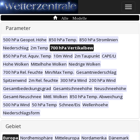
Toggle
naviga
Alle Modelle
Parameter
500 hPa Geopot. Höhe
850 hPa Temp.
850 hPa Stromlinien
Niederschlag
2m Temp
700 hPa Vertikalbew
850 hPa Pot. Äquiv. Temp
10m Wind
2m Taupunkt
CAPE/LI
Hohe Wolken
Mittelhohe Wolken
Niedrige Wolken
700 hPa Rel. Feuchte
Min/Max Temp.
Gesamtniederschlag
Spitzenwind
2m Rel. feuchte
300 hPa Wind
200 hPa Wind
Gesamtbedeckungsgrad
Gesamtschneehöhe
Neuschneehöhe
Gesamt-Neuschnee
Mittl. Wolken
850 hPa Temp. Abweichung
500 hPa Wind
50 hPa Temp
Schnee/Eis
Wellenhoehe
Niederschlagsform
Gebiet
Europa
Nordhemisphäre
Mitteleuropa
Nordamerika
Dänemark