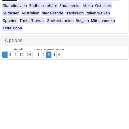
Skandinavien
Südhemisphäre
Südamerika
Afrika
Ostasien
Südasien
Australien
Niederlande
Frankreich
Italien/Balkan
Spanien
Türkei/Nahost
Großbritannien
Belgien
Mittelamerika
Osteuropa
Options
Intervall
Number of panels in row
1
3
6
12
24
1
2
3
4
6