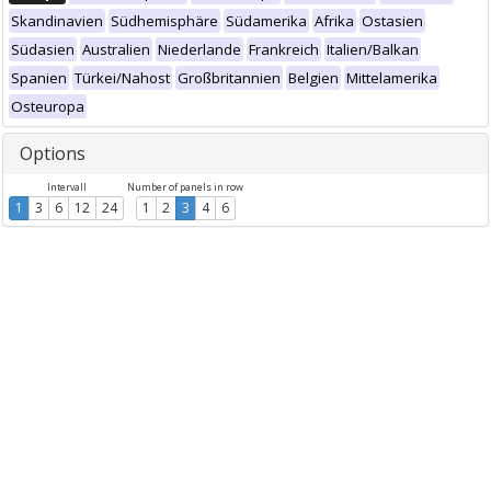
Skandinavien
Südhemisphäre
Südamerika
Afrika
Ostasien
Südasien
Australien
Niederlande
Frankreich
Italien/Balkan
Spanien
Türkei/Nahost
Großbritannien
Belgien
Mittelamerika
Osteuropa
Options
Intervall
Number of panels in row
1
3
6
12
24
1
2
3
4
6