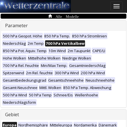
Toggle
naviga
Alle Modelle
Parameter
500 hPa Geopot. Höhe
850 hPa Temp.
850 hPa Stromlinien
Niederschlag
2m Temp
700 hPa Vertikalbew
850 hPa Pot. Äquiv. Temp
10m Wind
2m Taupunkt
CAPE/LI
Hohe Wolken
Mittelhohe Wolken
Niedrige Wolken
700 hPa Rel. Feuchte
Min/Max Temp.
Gesamtniederschlag
Spitzenwind
2m Rel. feuchte
300 hPa Wind
200 hPa Wind
Gesamtbedeckungsgrad
Gesamtschneehöhe
Neuschneehöhe
Gesamt-Neuschnee
Mittl. Wolken
850 hPa Temp. Abweichung
500 hPa Wind
50 hPa Temp
Schnee/Eis
Wellenhoehe
Niederschlagsform
Gebiet
Europa
Nordhemisphäre
Mitteleuropa
Nordamerika
Dänemark