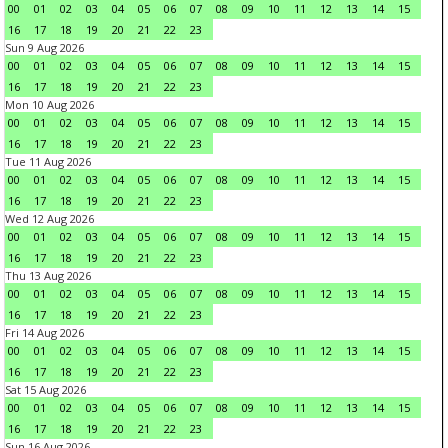
00
01
02
03
04
05
06
07
08
09
10
11
12
13
14
15
16
17
18
19
20
21
22
23
Sun 9 Aug 2026
00
01
02
03
04
05
06
07
08
09
10
11
12
13
14
15
16
17
18
19
20
21
22
23
Mon 10 Aug 2026
00
01
02
03
04
05
06
07
08
09
10
11
12
13
14
15
16
17
18
19
20
21
22
23
Tue 11 Aug 2026
00
01
02
03
04
05
06
07
08
09
10
11
12
13
14
15
16
17
18
19
20
21
22
23
Wed 12 Aug 2026
00
01
02
03
04
05
06
07
08
09
10
11
12
13
14
15
16
17
18
19
20
21
22
23
Thu 13 Aug 2026
00
01
02
03
04
05
06
07
08
09
10
11
12
13
14
15
16
17
18
19
20
21
22
23
Fri 14 Aug 2026
00
01
02
03
04
05
06
07
08
09
10
11
12
13
14
15
16
17
18
19
20
21
22
23
Sat 15 Aug 2026
00
01
02
03
04
05
06
07
08
09
10
11
12
13
14
15
16
17
18
19
20
21
22
23
Sun 16 Aug 2026