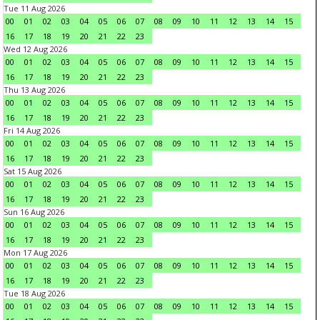
Tue 11 Aug 2026
00
01
02
03
04
05
06
07
08
09
10
11
12
13
14
15
16
17
18
19
20
21
22
23
Wed 12 Aug 2026
00
01
02
03
04
05
06
07
08
09
10
11
12
13
14
15
16
17
18
19
20
21
22
23
Thu 13 Aug 2026
00
01
02
03
04
05
06
07
08
09
10
11
12
13
14
15
16
17
18
19
20
21
22
23
Fri 14 Aug 2026
00
01
02
03
04
05
06
07
08
09
10
11
12
13
14
15
16
17
18
19
20
21
22
23
Sat 15 Aug 2026
00
01
02
03
04
05
06
07
08
09
10
11
12
13
14
15
16
17
18
19
20
21
22
23
Sun 16 Aug 2026
00
01
02
03
04
05
06
07
08
09
10
11
12
13
14
15
16
17
18
19
20
21
22
23
Mon 17 Aug 2026
00
01
02
03
04
05
06
07
08
09
10
11
12
13
14
15
16
17
18
19
20
21
22
23
Tue 18 Aug 2026
00
01
02
03
04
05
06
07
08
09
10
11
12
13
14
15