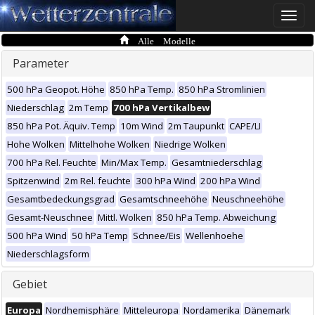
Toggle
naviga
Alle Modelle
Parameter
500 hPa Geopot. Höhe
850 hPa Temp.
850 hPa Stromlinien
Niederschlag
2m Temp
700 hPa Vertikalbew
850 hPa Pot. Äquiv. Temp
10m Wind
2m Taupunkt
CAPE/LI
Hohe Wolken
Mittelhohe Wolken
Niedrige Wolken
700 hPa Rel. Feuchte
Min/Max Temp.
Gesamtniederschlag
Spitzenwind
2m Rel. feuchte
300 hPa Wind
200 hPa Wind
Gesamtbedeckungsgrad
Gesamtschneehöhe
Neuschneehöhe
Gesamt-Neuschnee
Mittl. Wolken
850 hPa Temp. Abweichung
500 hPa Wind
50 hPa Temp
Schnee/Eis
Wellenhoehe
Niederschlagsform
Gebiet
Europa
Nordhemisphäre
Mitteleuropa
Nordamerika
Dänemark