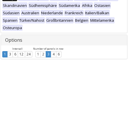
Skandinavien
Südhemisphäre
Südamerika
Afrika
Ostasien
Südasien
Australien
Niederlande
Frankreich
Italien/Balkan
Spanien
Türkei/Nahost
Großbritannien
Belgien
Mittelamerika
Osteuropa
Options
Intervall
Number of panels in row
1
3
6
12
24
1
2
3
4
6