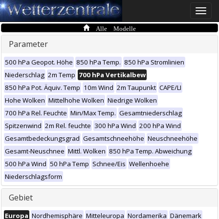
Toggle
naviga
Alle Modelle
Parameter
500 hPa Geopot. Höhe
850 hPa Temp.
850 hPa Stromlinien
Niederschlag
2m Temp
700 hPa Vertikalbew
850 hPa Pot. Äquiv. Temp
10m Wind
2m Taupunkt
CAPE/LI
Hohe Wolken
Mittelhohe Wolken
Niedrige Wolken
700 hPa Rel. Feuchte
Min/Max Temp.
Gesamtniederschlag
Spitzenwind
2m Rel. feuchte
300 hPa Wind
200 hPa Wind
Gesamtbedeckungsgrad
Gesamtschneehöhe
Neuschneehöhe
Gesamt-Neuschnee
Mittl. Wolken
850 hPa Temp. Abweichung
500 hPa Wind
50 hPa Temp
Schnee/Eis
Wellenhoehe
Niederschlagsform
Gebiet
Europa
Nordhemisphäre
Mitteleuropa
Nordamerika
Dänemark