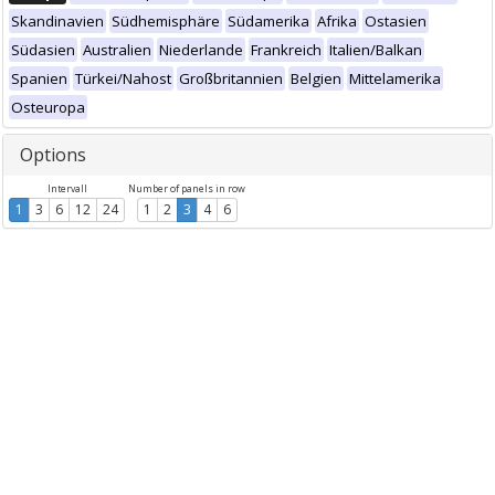
Skandinavien
Südhemisphäre
Südamerika
Afrika
Ostasien
Südasien
Australien
Niederlande
Frankreich
Italien/Balkan
Spanien
Türkei/Nahost
Großbritannien
Belgien
Mittelamerika
Osteuropa
Options
Intervall
Number of panels in row
1
3
6
12
24
1
2
3
4
6