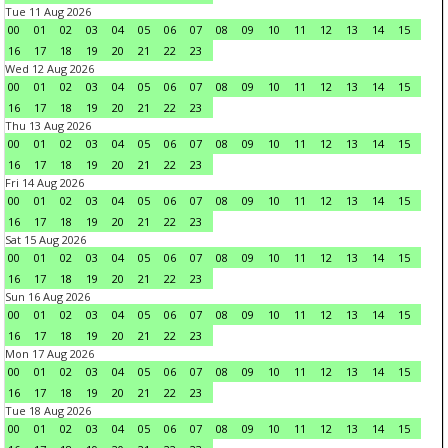
Tue 11 Aug 2026
00
01
02
03
04
05
06
07
08
09
10
11
12
13
14
15
16
17
18
19
20
21
22
23
Wed 12 Aug 2026
00
01
02
03
04
05
06
07
08
09
10
11
12
13
14
15
16
17
18
19
20
21
22
23
Thu 13 Aug 2026
00
01
02
03
04
05
06
07
08
09
10
11
12
13
14
15
16
17
18
19
20
21
22
23
Fri 14 Aug 2026
00
01
02
03
04
05
06
07
08
09
10
11
12
13
14
15
16
17
18
19
20
21
22
23
Sat 15 Aug 2026
00
01
02
03
04
05
06
07
08
09
10
11
12
13
14
15
16
17
18
19
20
21
22
23
Sun 16 Aug 2026
00
01
02
03
04
05
06
07
08
09
10
11
12
13
14
15
16
17
18
19
20
21
22
23
Mon 17 Aug 2026
00
01
02
03
04
05
06
07
08
09
10
11
12
13
14
15
16
17
18
19
20
21
22
23
Tue 18 Aug 2026
00
01
02
03
04
05
06
07
08
09
10
11
12
13
14
15