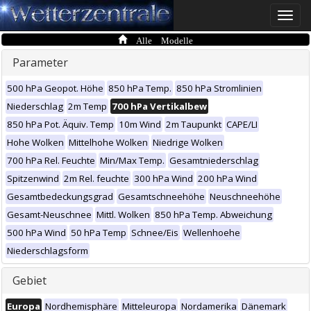
Toggle
naviga
Alle Modelle
Parameter
500 hPa Geopot. Höhe
850 hPa Temp.
850 hPa Stromlinien
Niederschlag
2m Temp
700 hPa Vertikalbew
850 hPa Pot. Äquiv. Temp
10m Wind
2m Taupunkt
CAPE/LI
Hohe Wolken
Mittelhohe Wolken
Niedrige Wolken
700 hPa Rel. Feuchte
Min/Max Temp.
Gesamtniederschlag
Spitzenwind
2m Rel. feuchte
300 hPa Wind
200 hPa Wind
Gesamtbedeckungsgrad
Gesamtschneehöhe
Neuschneehöhe
Gesamt-Neuschnee
Mittl. Wolken
850 hPa Temp. Abweichung
500 hPa Wind
50 hPa Temp
Schnee/Eis
Wellenhoehe
Niederschlagsform
Gebiet
Europa
Nordhemisphäre
Mitteleuropa
Nordamerika
Dänemark