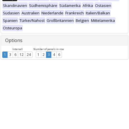
Skandinavien
Südhemisphäre
Südamerika
Afrika
Ostasien
Südasien
Australien
Niederlande
Frankreich
Italien/Balkan
Spanien
Türkei/Nahost
Großbritannien
Belgien
Mittelamerika
Osteuropa
Options
Intervall
Number of panels in row
1
3
6
12
24
1
2
3
4
6