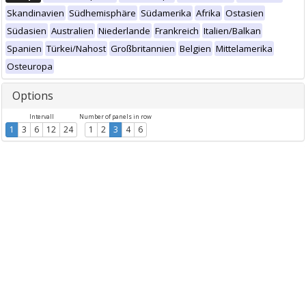
Skandinavien
Südhemisphäre
Südamerika
Afrika
Ostasien
Südasien
Australien
Niederlande
Frankreich
Italien/Balkan
Spanien
Türkei/Nahost
Großbritannien
Belgien
Mittelamerika
Osteuropa
Options
Intervall
Number of panels in row
1
3
6
12
24
1
2
3
4
6