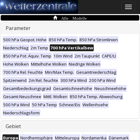
Toggle
naviga
Alle Modelle
Parameter
500 hPa Geopot. Höhe
850 hPa Temp.
850 hPa Stromlinien
Niederschlag
2m Temp
700 hPa Vertikalbew
850 hPa Pot. Äquiv. Temp
10m Wind
2m Taupunkt
CAPE/LI
Hohe Wolken
Mittelhohe Wolken
Niedrige Wolken
700 hPa Rel. Feuchte
Min/Max Temp.
Gesamtniederschlag
Spitzenwind
2m Rel. feuchte
300 hPa Wind
200 hPa Wind
Gesamtbedeckungsgrad
Gesamtschneehöhe
Neuschneehöhe
Gesamt-Neuschnee
Mittl. Wolken
850 hPa Temp. Abweichung
500 hPa Wind
50 hPa Temp
Schnee/Eis
Wellenhoehe
Niederschlagsform
Gebiet
Europa
Nordhemisphäre
Mitteleuropa
Nordamerika
Dänemark