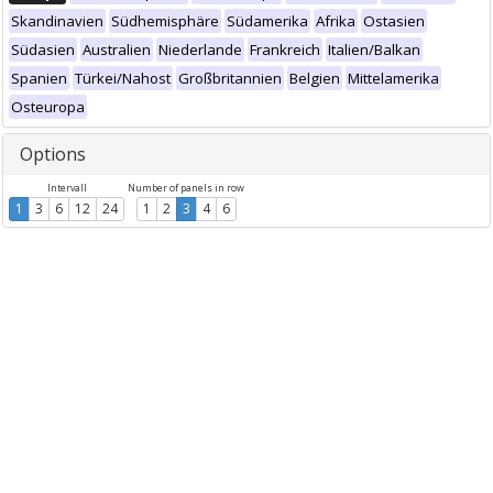
Skandinavien
Südhemisphäre
Südamerika
Afrika
Ostasien
Südasien
Australien
Niederlande
Frankreich
Italien/Balkan
Spanien
Türkei/Nahost
Großbritannien
Belgien
Mittelamerika
Osteuropa
Options
Intervall
Number of panels in row
1
3
6
12
24
1
2
3
4
6