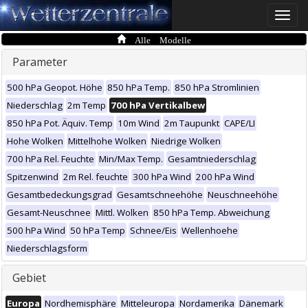
Toggle
naviga
Alle Modelle
Parameter
500 hPa Geopot. Höhe
850 hPa Temp.
850 hPa Stromlinien
Niederschlag
2m Temp
700 hPa Vertikalbew
850 hPa Pot. Äquiv. Temp
10m Wind
2m Taupunkt
CAPE/LI
Hohe Wolken
Mittelhohe Wolken
Niedrige Wolken
700 hPa Rel. Feuchte
Min/Max Temp.
Gesamtniederschlag
Spitzenwind
2m Rel. feuchte
300 hPa Wind
200 hPa Wind
Gesamtbedeckungsgrad
Gesamtschneehöhe
Neuschneehöhe
Gesamt-Neuschnee
Mittl. Wolken
850 hPa Temp. Abweichung
500 hPa Wind
50 hPa Temp
Schnee/Eis
Wellenhoehe
Niederschlagsform
Gebiet
Europa
Nordhemisphäre
Mitteleuropa
Nordamerika
Dänemark