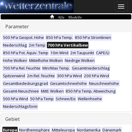
Toggle
naviga
Alle Modelle
Parameter
500 hPa Geopot. Höhe
850 hPa Temp.
850 hPa Stromlinien
Niederschlag
2m Temp
700 hPa Vertikalbew
850 hPa Pot. Äquiv. Temp
10m Wind
2m Taupunkt
CAPE/LI
Hohe Wolken
Mittelhohe Wolken
Niedrige Wolken
700 hPa Rel. Feuchte
Min/Max Temp.
Gesamtniederschlag
Spitzenwind
2m Rel. feuchte
300 hPa Wind
200 hPa Wind
Gesamtbedeckungsgrad
Gesamtschneehöhe
Neuschneehöhe
Gesamt-Neuschnee
Mittl. Wolken
850 hPa Temp. Abweichung
500 hPa Wind
50 hPa Temp
Schnee/Eis
Wellenhoehe
Niederschlagsform
Gebiet
Europa
Nordhemisphäre
Mitteleuropa
Nordamerika
Dänemark