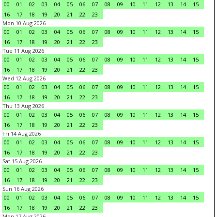
00
01
02
03
04
05
06
07
08
09
10
11
12
13
14
15
16
17
18
19
20
21
22
23
Mon 10 Aug 2026
00
01
02
03
04
05
06
07
08
09
10
11
12
13
14
15
16
17
18
19
20
21
22
23
Tue 11 Aug 2026
00
01
02
03
04
05
06
07
08
09
10
11
12
13
14
15
16
17
18
19
20
21
22
23
Wed 12 Aug 2026
00
01
02
03
04
05
06
07
08
09
10
11
12
13
14
15
16
17
18
19
20
21
22
23
Thu 13 Aug 2026
00
01
02
03
04
05
06
07
08
09
10
11
12
13
14
15
16
17
18
19
20
21
22
23
Fri 14 Aug 2026
00
01
02
03
04
05
06
07
08
09
10
11
12
13
14
15
16
17
18
19
20
21
22
23
Sat 15 Aug 2026
00
01
02
03
04
05
06
07
08
09
10
11
12
13
14
15
16
17
18
19
20
21
22
23
Sun 16 Aug 2026
00
01
02
03
04
05
06
07
08
09
10
11
12
13
14
15
16
17
18
19
20
21
22
23
Mon 17 Aug 2026