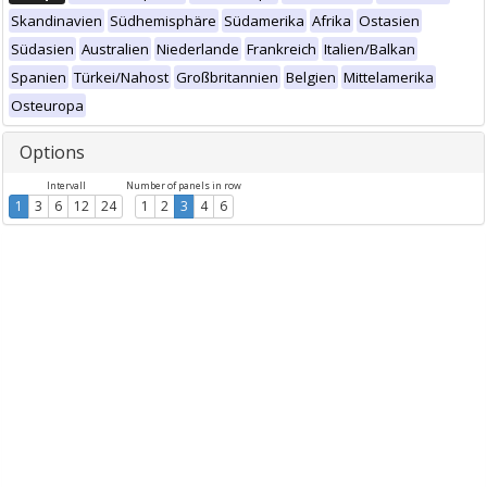
Skandinavien
Südhemisphäre
Südamerika
Afrika
Ostasien
Südasien
Australien
Niederlande
Frankreich
Italien/Balkan
Spanien
Türkei/Nahost
Großbritannien
Belgien
Mittelamerika
Osteuropa
Options
Intervall
Number of panels in row
1
3
6
12
24
1
2
3
4
6