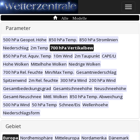
Toggle
naviga
Alle Modelle
Parameter
500 hPa Geopot. Höhe
850 hPa Temp.
850 hPa Stromlinien
Niederschlag
2m Temp
700 hPa Vertikalbew
850 hPa Pot. Äquiv. Temp
10m Wind
2m Taupunkt
CAPE/LI
Hohe Wolken
Mittelhohe Wolken
Niedrige Wolken
700 hPa Rel. Feuchte
Min/Max Temp.
Gesamtniederschlag
Spitzenwind
2m Rel. feuchte
300 hPa Wind
200 hPa Wind
Gesamtbedeckungsgrad
Gesamtschneehöhe
Neuschneehöhe
Gesamt-Neuschnee
Mittl. Wolken
850 hPa Temp. Abweichung
500 hPa Wind
50 hPa Temp
Schnee/Eis
Wellenhoehe
Niederschlagsform
Gebiet
Europa
Nordhemisphäre
Mitteleuropa
Nordamerika
Dänemark