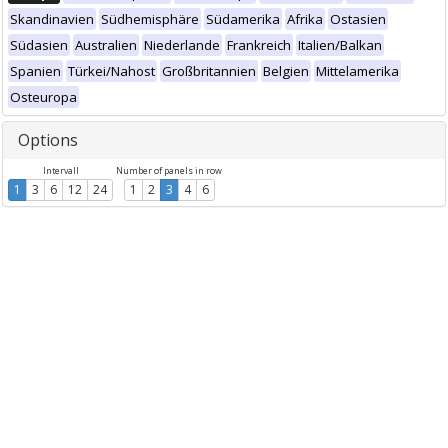
Skandinavien
Südhemisphäre
Südamerika
Afrika
Ostasien
Südasien
Australien
Niederlande
Frankreich
Italien/Balkan
Spanien
Türkei/Nahost
Großbritannien
Belgien
Mittelamerika
Osteuropa
Options
Intervall
Number of panels in row
1
3
6
12
24
1
2
3
4
6