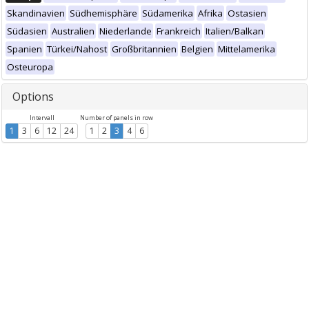
Skandinavien
Südhemisphäre
Südamerika
Afrika
Ostasien
Südasien
Australien
Niederlande
Frankreich
Italien/Balkan
Spanien
Türkei/Nahost
Großbritannien
Belgien
Mittelamerika
Osteuropa
Options
Intervall
Number of panels in row
1
3
6
12
24
1
2
3
4
6