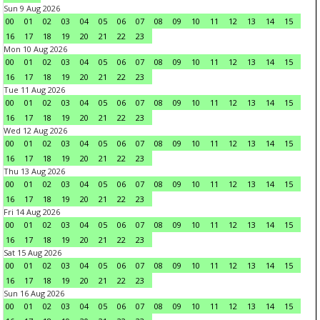
Sun 9 Aug 2026
00
01
02
03
04
05
06
07
08
09
10
11
12
13
14
15
16
17
18
19
20
21
22
23
Mon 10 Aug 2026
00
01
02
03
04
05
06
07
08
09
10
11
12
13
14
15
16
17
18
19
20
21
22
23
Tue 11 Aug 2026
00
01
02
03
04
05
06
07
08
09
10
11
12
13
14
15
16
17
18
19
20
21
22
23
Wed 12 Aug 2026
00
01
02
03
04
05
06
07
08
09
10
11
12
13
14
15
16
17
18
19
20
21
22
23
Thu 13 Aug 2026
00
01
02
03
04
05
06
07
08
09
10
11
12
13
14
15
16
17
18
19
20
21
22
23
Fri 14 Aug 2026
00
01
02
03
04
05
06
07
08
09
10
11
12
13
14
15
16
17
18
19
20
21
22
23
Sat 15 Aug 2026
00
01
02
03
04
05
06
07
08
09
10
11
12
13
14
15
16
17
18
19
20
21
22
23
Sun 16 Aug 2026
00
01
02
03
04
05
06
07
08
09
10
11
12
13
14
15