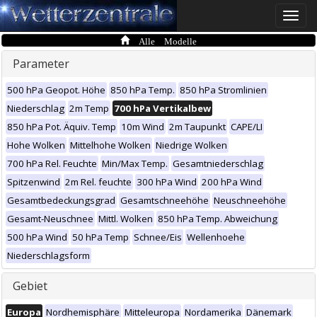
Toggle
naviga
Alle Modelle
Parameter
500 hPa Geopot. Höhe
850 hPa Temp.
850 hPa Stromlinien
Niederschlag
2m Temp
700 hPa Vertikalbew
850 hPa Pot. Äquiv. Temp
10m Wind
2m Taupunkt
CAPE/LI
Hohe Wolken
Mittelhohe Wolken
Niedrige Wolken
700 hPa Rel. Feuchte
Min/Max Temp.
Gesamtniederschlag
Spitzenwind
2m Rel. feuchte
300 hPa Wind
200 hPa Wind
Gesamtbedeckungsgrad
Gesamtschneehöhe
Neuschneehöhe
Gesamt-Neuschnee
Mittl. Wolken
850 hPa Temp. Abweichung
500 hPa Wind
50 hPa Temp
Schnee/Eis
Wellenhoehe
Niederschlagsform
Gebiet
Europa
Nordhemisphäre
Mitteleuropa
Nordamerika
Dänemark