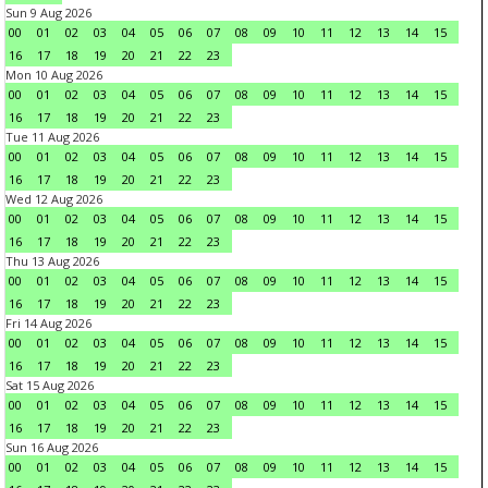
Sun 9 Aug 2026
00
01
02
03
04
05
06
07
08
09
10
11
12
13
14
15
16
17
18
19
20
21
22
23
Mon 10 Aug 2026
00
01
02
03
04
05
06
07
08
09
10
11
12
13
14
15
16
17
18
19
20
21
22
23
Tue 11 Aug 2026
00
01
02
03
04
05
06
07
08
09
10
11
12
13
14
15
16
17
18
19
20
21
22
23
Wed 12 Aug 2026
00
01
02
03
04
05
06
07
08
09
10
11
12
13
14
15
16
17
18
19
20
21
22
23
Thu 13 Aug 2026
00
01
02
03
04
05
06
07
08
09
10
11
12
13
14
15
16
17
18
19
20
21
22
23
Fri 14 Aug 2026
00
01
02
03
04
05
06
07
08
09
10
11
12
13
14
15
16
17
18
19
20
21
22
23
Sat 15 Aug 2026
00
01
02
03
04
05
06
07
08
09
10
11
12
13
14
15
16
17
18
19
20
21
22
23
Sun 16 Aug 2026
00
01
02
03
04
05
06
07
08
09
10
11
12
13
14
15