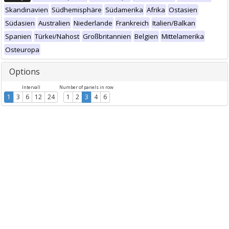
Skandinavien
Südhemisphäre
Südamerika
Afrika
Ostasien
Südasien
Australien
Niederlande
Frankreich
Italien/Balkan
Spanien
Türkei/Nahost
Großbritannien
Belgien
Mittelamerika
Osteuropa
Options
Intervall
Number of panels in row
1
3
6
12
24
1
2
3
4
6