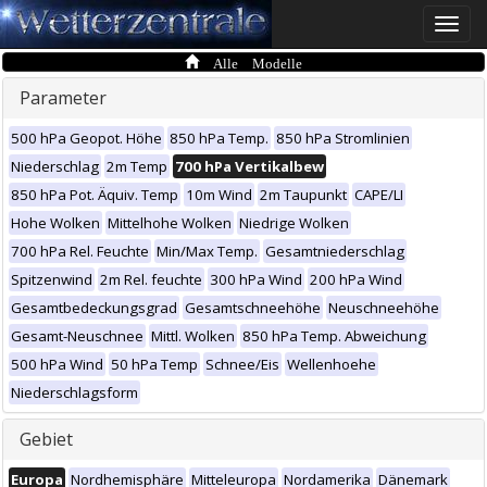
Toggle
naviga
Alle Modelle
Parameter
500 hPa Geopot. Höhe
850 hPa Temp.
850 hPa Stromlinien
Niederschlag
2m Temp
700 hPa Vertikalbew
850 hPa Pot. Äquiv. Temp
10m Wind
2m Taupunkt
CAPE/LI
Hohe Wolken
Mittelhohe Wolken
Niedrige Wolken
700 hPa Rel. Feuchte
Min/Max Temp.
Gesamtniederschlag
Spitzenwind
2m Rel. feuchte
300 hPa Wind
200 hPa Wind
Gesamtbedeckungsgrad
Gesamtschneehöhe
Neuschneehöhe
Gesamt-Neuschnee
Mittl. Wolken
850 hPa Temp. Abweichung
500 hPa Wind
50 hPa Temp
Schnee/Eis
Wellenhoehe
Niederschlagsform
Gebiet
Europa
Nordhemisphäre
Mitteleuropa
Nordamerika
Dänemark