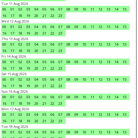
Tue 11 Aug 2026
00
01
02
03
04
05
06
07
08
09
10
11
12
13
14
15
16
17
18
19
20
21
22
23
Wed 12 Aug 2026
00
01
02
03
04
05
06
07
08
09
10
11
12
13
14
15
16
17
18
19
20
21
22
23
Thu 13 Aug 2026
00
01
02
03
04
05
06
07
08
09
10
11
12
13
14
15
16
17
18
19
20
21
22
23
Fri 14 Aug 2026
00
01
02
03
04
05
06
07
08
09
10
11
12
13
14
15
16
17
18
19
20
21
22
23
Sat 15 Aug 2026
00
01
02
03
04
05
06
07
08
09
10
11
12
13
14
15
16
17
18
19
20
21
22
23
Sun 16 Aug 2026
00
01
02
03
04
05
06
07
08
09
10
11
12
13
14
15
16
17
18
19
20
21
22
23
Mon 17 Aug 2026
00
01
02
03
04
05
06
07
08
09
10
11
12
13
14
15
16
17
18
19
20
21
22
23
Tue 18 Aug 2026
00
01
02
03
04
05
06
07
08
09
10
11
12
13
14
15