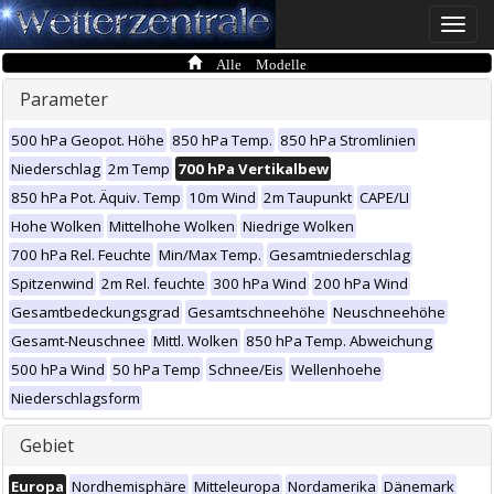
Toggle
naviga
Alle Modelle
Parameter
500 hPa Geopot. Höhe
850 hPa Temp.
850 hPa Stromlinien
Niederschlag
2m Temp
700 hPa Vertikalbew
850 hPa Pot. Äquiv. Temp
10m Wind
2m Taupunkt
CAPE/LI
Hohe Wolken
Mittelhohe Wolken
Niedrige Wolken
700 hPa Rel. Feuchte
Min/Max Temp.
Gesamtniederschlag
Spitzenwind
2m Rel. feuchte
300 hPa Wind
200 hPa Wind
Gesamtbedeckungsgrad
Gesamtschneehöhe
Neuschneehöhe
Gesamt-Neuschnee
Mittl. Wolken
850 hPa Temp. Abweichung
500 hPa Wind
50 hPa Temp
Schnee/Eis
Wellenhoehe
Niederschlagsform
Gebiet
Europa
Nordhemisphäre
Mitteleuropa
Nordamerika
Dänemark