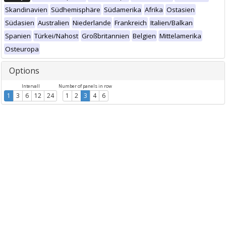
Skandinavien
Südhemisphäre
Südamerika
Afrika
Ostasien
Südasien
Australien
Niederlande
Frankreich
Italien/Balkan
Spanien
Türkei/Nahost
Großbritannien
Belgien
Mittelamerika
Osteuropa
Options
Intervall
Number of panels in row
1
3
6
12
24
1
2
3
4
6