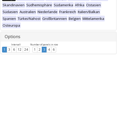
Skandinavien
Südhemisphäre
Südamerika
Afrika
Ostasien
Südasien
Australien
Niederlande
Frankreich
Italien/Balkan
Spanien
Türkei/Nahost
Großbritannien
Belgien
Mittelamerika
Osteuropa
Options
Intervall
Number of panels in row
1
3
6
12
24
1
2
3
4
6