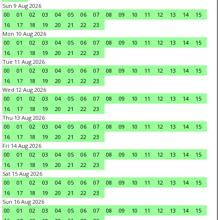
Sun 9 Aug 2026
00
01
02
03
04
05
06
07
08
09
10
11
12
13
14
15
16
17
18
19
20
21
22
23
Mon 10 Aug 2026
00
01
02
03
04
05
06
07
08
09
10
11
12
13
14
15
16
17
18
19
20
21
22
23
Tue 11 Aug 2026
00
01
02
03
04
05
06
07
08
09
10
11
12
13
14
15
16
17
18
19
20
21
22
23
Wed 12 Aug 2026
00
01
02
03
04
05
06
07
08
09
10
11
12
13
14
15
16
17
18
19
20
21
22
23
Thu 13 Aug 2026
00
01
02
03
04
05
06
07
08
09
10
11
12
13
14
15
16
17
18
19
20
21
22
23
Fri 14 Aug 2026
00
01
02
03
04
05
06
07
08
09
10
11
12
13
14
15
16
17
18
19
20
21
22
23
Sat 15 Aug 2026
00
01
02
03
04
05
06
07
08
09
10
11
12
13
14
15
16
17
18
19
20
21
22
23
Sun 16 Aug 2026
00
01
02
03
04
05
06
07
08
09
10
11
12
13
14
15