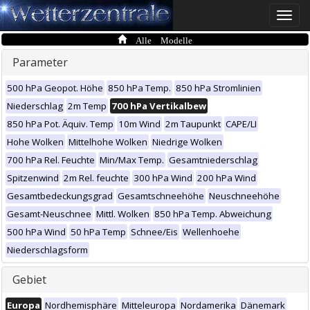
Toggle
naviga
Alle Modelle
Parameter
500 hPa Geopot. Höhe
850 hPa Temp.
850 hPa Stromlinien
Niederschlag
2m Temp
700 hPa Vertikalbew
850 hPa Pot. Äquiv. Temp
10m Wind
2m Taupunkt
CAPE/LI
Hohe Wolken
Mittelhohe Wolken
Niedrige Wolken
700 hPa Rel. Feuchte
Min/Max Temp.
Gesamtniederschlag
Spitzenwind
2m Rel. feuchte
300 hPa Wind
200 hPa Wind
Gesamtbedeckungsgrad
Gesamtschneehöhe
Neuschneehöhe
Gesamt-Neuschnee
Mittl. Wolken
850 hPa Temp. Abweichung
500 hPa Wind
50 hPa Temp
Schnee/Eis
Wellenhoehe
Niederschlagsform
Gebiet
Europa
Nordhemisphäre
Mitteleuropa
Nordamerika
Dänemark