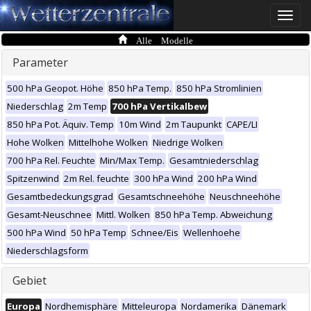
Toggle
naviga
Alle Modelle
Parameter
500 hPa Geopot. Höhe
850 hPa Temp.
850 hPa Stromlinien
Niederschlag
2m Temp
700 hPa Vertikalbew
850 hPa Pot. Äquiv. Temp
10m Wind
2m Taupunkt
CAPE/LI
Hohe Wolken
Mittelhohe Wolken
Niedrige Wolken
700 hPa Rel. Feuchte
Min/Max Temp.
Gesamtniederschlag
Spitzenwind
2m Rel. feuchte
300 hPa Wind
200 hPa Wind
Gesamtbedeckungsgrad
Gesamtschneehöhe
Neuschneehöhe
Gesamt-Neuschnee
Mittl. Wolken
850 hPa Temp. Abweichung
500 hPa Wind
50 hPa Temp
Schnee/Eis
Wellenhoehe
Niederschlagsform
Gebiet
Europa
Nordhemisphäre
Mitteleuropa
Nordamerika
Dänemark