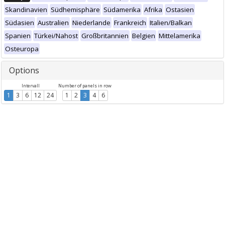
Skandinavien
Südhemisphäre
Südamerika
Afrika
Ostasien
Südasien
Australien
Niederlande
Frankreich
Italien/Balkan
Spanien
Türkei/Nahost
Großbritannien
Belgien
Mittelamerika
Osteuropa
Options
Intervall
Number of panels in row
1
3
6
12
24
1
2
3
4
6