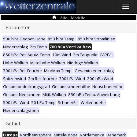
Toggle
naviga
Alle Modelle
Parameter
500 hPa Geopot. Höhe
850 hPa Temp.
850 hPa Stromlinien
Niederschlag
2m Temp
700 hPa Vertikalbew
850 hPa Pot. Äquiv. Temp
10m Wind
2m Taupunkt
CAPE/LI
Hohe Wolken
Mittelhohe Wolken
Niedrige Wolken
700 hPa Rel. Feuchte
Min/Max Temp.
Gesamtniederschlag
Spitzenwind
2m Rel. feuchte
300 hPa Wind
200 hPa Wind
Gesamtbedeckungsgrad
Gesamtschneehöhe
Neuschneehöhe
Gesamt-Neuschnee
Mittl. Wolken
850 hPa Temp. Abweichung
500 hPa Wind
50 hPa Temp
Schnee/Eis
Wellenhoehe
Niederschlagsform
Gebiet
Europa
Nordhemisphäre
Mitteleuropa
Nordamerika
Dänemark