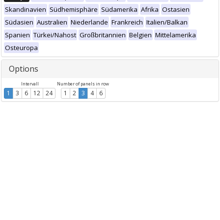
Skandinavien
Südhemisphäre
Südamerika
Afrika
Ostasien
Südasien
Australien
Niederlande
Frankreich
Italien/Balkan
Spanien
Türkei/Nahost
Großbritannien
Belgien
Mittelamerika
Osteuropa
Options
Intervall
Number of panels in row
1
3
6
12
24
1
2
3
4
6