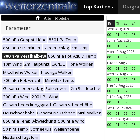
Top Karten
Diagr
Alle Modelle
18
19
20
21
Parameter
Sat 8 Aug 2026
00
01
02
03
500 hPa Geopot. Höhe
850 hPa Temp.
Sun 9 Aug 2026
00
01
02
03
850 hPa Stromlinien
Niederschlag
2m Temp
Mon 10 Aug 2026
700 hPa Vertikalbew
850 hPa Pot. Äquiv. Temp
00
01
02
03
Tue 11 Aug 2026
10m Wind
2m Taupunkt
CAPE/LI
Hohe Wolken
00
01
02
03
Mittelhohe Wolken
Niedrige Wolken
Wed 12 Aug 2026
00
01
02
03
700 hPa Rel. Feuchte
Min/Max Temp.
Thu 13 Aug 2026
Gesamtniederschlag
Spitzenwind
2m Rel. feuchte
00
01
02
03
300 hPa Wind
200 hPa Wind
Fri 14 Aug 2026
00
01
02
03
Gesamtbedeckungsgrad
Gesamtschneehöhe
Sat 15 Aug 2026
Neuschneehöhe
Gesamt-Neuschnee
Mittl. Wolken
00
01
02
03
Sun 16 Aug 2026
850 hPa Temp. Abweichung
500 hPa Wind
00
01
02
03
50 hPa Temp
Schnee/Eis
Wellenhoehe
Niederschlagsform