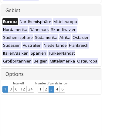
Gebiet
Europa
Nordhemisphäre
Mitteleuropa
Nordamerika
Dänemark
Skandinavien
Südhemisphäre
Südamerika
Afrika
Ostasien
Südasien
Australien
Niederlande
Frankreich
Italien/Balkan
Spanien
Türkei/Nahost
Großbritannien
Belgien
Mittelamerika
Osteuropa
Options
Intervall
Number of panels in row
1
3
6
12
24
1
2
3
4
6