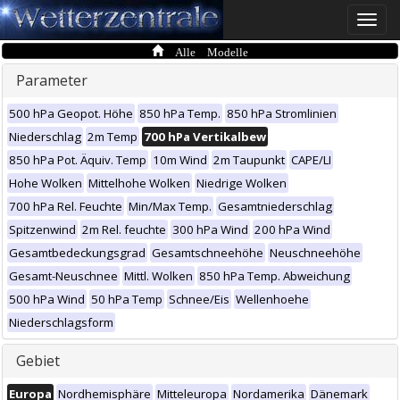
Toggle
naviga
Alle Modelle
Parameter
500 hPa Geopot. Höhe
850 hPa Temp.
850 hPa Stromlinien
Niederschlag
2m Temp
700 hPa Vertikalbew
850 hPa Pot. Äquiv. Temp
10m Wind
2m Taupunkt
CAPE/LI
Hohe Wolken
Mittelhohe Wolken
Niedrige Wolken
700 hPa Rel. Feuchte
Min/Max Temp.
Gesamtniederschlag
Spitzenwind
2m Rel. feuchte
300 hPa Wind
200 hPa Wind
Gesamtbedeckungsgrad
Gesamtschneehöhe
Neuschneehöhe
Gesamt-Neuschnee
Mittl. Wolken
850 hPa Temp. Abweichung
500 hPa Wind
50 hPa Temp
Schnee/Eis
Wellenhoehe
Niederschlagsform
Gebiet
Europa
Nordhemisphäre
Mitteleuropa
Nordamerika
Dänemark