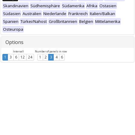
Skandinavien
Südhemisphäre
Südamerika
Afrika
Ostasien
Südasien
Australien
Niederlande
Frankreich
Italien/Balkan
Spanien
Türkei/Nahost
Großbritannien
Belgien
Mittelamerika
Osteuropa
Options
Intervall
Number of panels in row
1
3
6
12
24
1
2
3
4
6