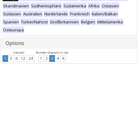
Skandinavien
Südhemisphäre
Südamerika
Afrika
Ostasien
Südasien
Australien
Niederlande
Frankreich
Italien/Balkan
Spanien
Türkei/Nahost
Großbritannien
Belgien
Mittelamerika
Osteuropa
Options
Intervall
Number of panels in row
1
3
6
12
24
1
2
3
4
6