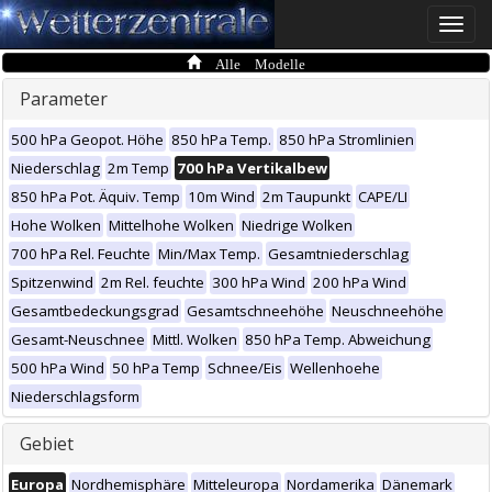
Toggle
naviga
Alle Modelle
Parameter
500 hPa Geopot. Höhe
850 hPa Temp.
850 hPa Stromlinien
Niederschlag
2m Temp
700 hPa Vertikalbew
850 hPa Pot. Äquiv. Temp
10m Wind
2m Taupunkt
CAPE/LI
Hohe Wolken
Mittelhohe Wolken
Niedrige Wolken
700 hPa Rel. Feuchte
Min/Max Temp.
Gesamtniederschlag
Spitzenwind
2m Rel. feuchte
300 hPa Wind
200 hPa Wind
Gesamtbedeckungsgrad
Gesamtschneehöhe
Neuschneehöhe
Gesamt-Neuschnee
Mittl. Wolken
850 hPa Temp. Abweichung
500 hPa Wind
50 hPa Temp
Schnee/Eis
Wellenhoehe
Niederschlagsform
Gebiet
Europa
Nordhemisphäre
Mitteleuropa
Nordamerika
Dänemark