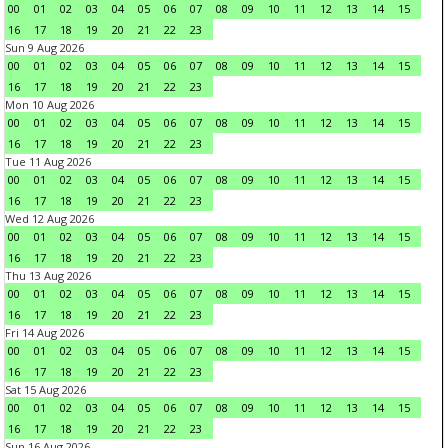
00
01
02
03
04
05
06
07
08
09
10
11
12
13
14
15
16
17
18
19
20
21
22
23
Sun 9 Aug 2026
00
01
02
03
04
05
06
07
08
09
10
11
12
13
14
15
16
17
18
19
20
21
22
23
Mon 10 Aug 2026
00
01
02
03
04
05
06
07
08
09
10
11
12
13
14
15
16
17
18
19
20
21
22
23
Tue 11 Aug 2026
00
01
02
03
04
05
06
07
08
09
10
11
12
13
14
15
16
17
18
19
20
21
22
23
Wed 12 Aug 2026
00
01
02
03
04
05
06
07
08
09
10
11
12
13
14
15
16
17
18
19
20
21
22
23
Thu 13 Aug 2026
00
01
02
03
04
05
06
07
08
09
10
11
12
13
14
15
16
17
18
19
20
21
22
23
Fri 14 Aug 2026
00
01
02
03
04
05
06
07
08
09
10
11
12
13
14
15
16
17
18
19
20
21
22
23
Sat 15 Aug 2026
00
01
02
03
04
05
06
07
08
09
10
11
12
13
14
15
16
17
18
19
20
21
22
23
Sun 16 Aug 2026