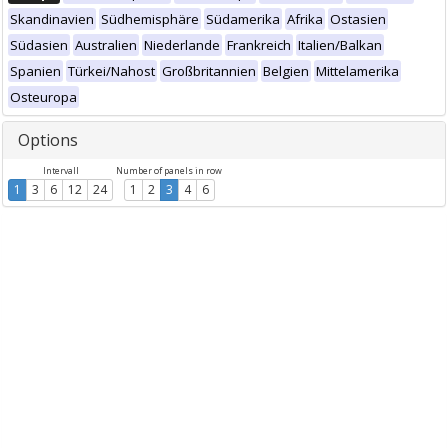
Skandinavien
Südhemisphäre
Südamerika
Afrika
Ostasien
Südasien
Australien
Niederlande
Frankreich
Italien/Balkan
Spanien
Türkei/Nahost
Großbritannien
Belgien
Mittelamerika
Osteuropa
Options
Intervall
Number of panels in row
1
3
6
12
24
1
2
3
4
6