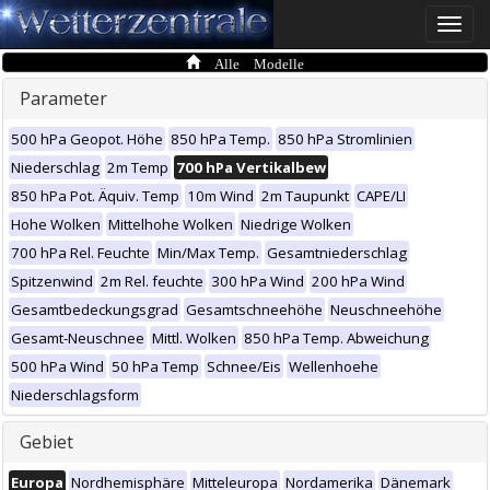
Toggle
naviga
Alle Modelle
Parameter
500 hPa Geopot. Höhe
850 hPa Temp.
850 hPa Stromlinien
Niederschlag
2m Temp
700 hPa Vertikalbew
850 hPa Pot. Äquiv. Temp
10m Wind
2m Taupunkt
CAPE/LI
Hohe Wolken
Mittelhohe Wolken
Niedrige Wolken
700 hPa Rel. Feuchte
Min/Max Temp.
Gesamtniederschlag
Spitzenwind
2m Rel. feuchte
300 hPa Wind
200 hPa Wind
Gesamtbedeckungsgrad
Gesamtschneehöhe
Neuschneehöhe
Gesamt-Neuschnee
Mittl. Wolken
850 hPa Temp. Abweichung
500 hPa Wind
50 hPa Temp
Schnee/Eis
Wellenhoehe
Niederschlagsform
Gebiet
Europa
Nordhemisphäre
Mitteleuropa
Nordamerika
Dänemark