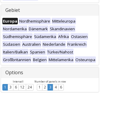
Gebiet
Europa
Nordhemisphäre
Mitteleuropa
Nordamerika
Dänemark
Skandinavien
Südhemisphäre
Südamerika
Afrika
Ostasien
Südasien
Australien
Niederlande
Frankreich
Italien/Balkan
Spanien
Türkei/Nahost
Großbritannien
Belgien
Mittelamerika
Osteuropa
Options
Intervall
Number of panels in row
1
3
6
12
24
1
2
3
4
6