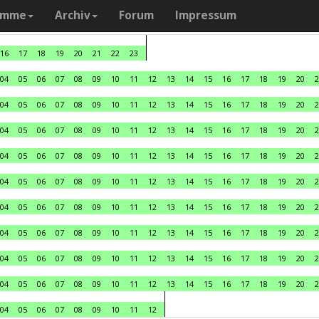
amme
Archiv
Forum
Impressum
16
17
18
19
20
21
22
23
04
05
06
07
08
09
10
11
12
13
14
15
16
17
18
19
20
2
04
05
06
07
08
09
10
11
12
13
14
15
16
17
18
19
20
2
04
05
06
07
08
09
10
11
12
13
14
15
16
17
18
19
20
2
04
05
06
07
08
09
10
11
12
13
14
15
16
17
18
19
20
2
04
05
06
07
08
09
10
11
12
13
14
15
16
17
18
19
20
2
04
05
06
07
08
09
10
11
12
13
14
15
16
17
18
19
20
2
04
05
06
07
08
09
10
11
12
13
14
15
16
17
18
19
20
2
04
05
06
07
08
09
10
11
12
13
14
15
16
17
18
19
20
2
04
05
06
07
08
09
10
11
12
13
14
15
16
17
18
19
20
2
04
05
06
07
08
09
10
11
12