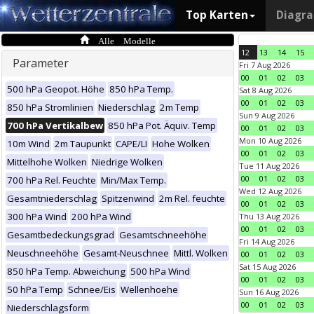
Top Karten
Diagr
Alle Modelle
12
13
14
15
Parameter
Fri 7 Aug 2026
00
01
02
03
500 hPa Geopot. Höhe
850 hPa Temp.
Sat 8 Aug 2026
00
01
02
03
850 hPa Stromlinien
Niederschlag
2m Temp
Sun 9 Aug 2026
700 hPa Vertikalbew
850 hPa Pot. Äquiv. Temp
00
01
02
03
Mon 10 Aug 2026
10m Wind
2m Taupunkt
CAPE/LI
Hohe Wolken
00
01
02
03
Mittelhohe Wolken
Niedrige Wolken
Tue 11 Aug 2026
00
01
02
03
700 hPa Rel. Feuchte
Min/Max Temp.
Wed 12 Aug 2026
Gesamtniederschlag
Spitzenwind
2m Rel. feuchte
00
01
02
03
300 hPa Wind
200 hPa Wind
Thu 13 Aug 2026
00
01
02
03
Gesamtbedeckungsgrad
Gesamtschneehöhe
Fri 14 Aug 2026
Neuschneehöhe
Gesamt-Neuschnee
Mittl. Wolken
00
01
02
03
Sat 15 Aug 2026
850 hPa Temp. Abweichung
500 hPa Wind
00
01
02
03
50 hPa Temp
Schnee/Eis
Wellenhoehe
Sun 16 Aug 2026
00
01
02
03
Niederschlagsform