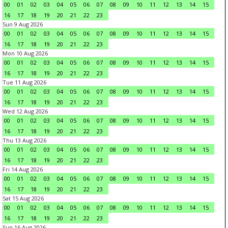
00
01
02
03
04
05
06
07
08
09
10
11
12
13
14
15
16
17
18
19
20
21
22
23
Sun 9 Aug 2026
00
01
02
03
04
05
06
07
08
09
10
11
12
13
14
15
16
17
18
19
20
21
22
23
Mon 10 Aug 2026
00
01
02
03
04
05
06
07
08
09
10
11
12
13
14
15
16
17
18
19
20
21
22
23
Tue 11 Aug 2026
00
01
02
03
04
05
06
07
08
09
10
11
12
13
14
15
16
17
18
19
20
21
22
23
Wed 12 Aug 2026
00
01
02
03
04
05
06
07
08
09
10
11
12
13
14
15
16
17
18
19
20
21
22
23
Thu 13 Aug 2026
00
01
02
03
04
05
06
07
08
09
10
11
12
13
14
15
16
17
18
19
20
21
22
23
Fri 14 Aug 2026
00
01
02
03
04
05
06
07
08
09
10
11
12
13
14
15
16
17
18
19
20
21
22
23
Sat 15 Aug 2026
00
01
02
03
04
05
06
07
08
09
10
11
12
13
14
15
16
17
18
19
20
21
22
23
Sun 16 Aug 2026