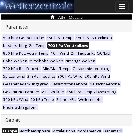
Toggle
naviga
Alle Modelle
Parameter
500 hPa Geopot. Höhe
850 hPa Temp.
850 hPa Stromlinien
Niederschlag
2m Temp
700 hPa Vertikalbew
850 hPa Pot. Äquiv. Temp
10m Wind
2m Taupunkt
CAPE/LI
Hohe Wolken
Mittelhohe Wolken
Niedrige Wolken
700 hPa Rel. Feuchte
Min/Max Temp.
Gesamtniederschlag
Spitzenwind
2m Rel. feuchte
300 hPa Wind
200 hPa Wind
Gesamtbedeckungsgrad
Gesamtschneehöhe
Neuschneehöhe
Gesamt-Neuschnee
Mittl. Wolken
850 hPa Temp. Abweichung
500 hPa Wind
50 hPa Temp
Schnee/Eis
Wellenhoehe
Niederschlagsform
Gebiet
Europa
Nordhemisphäre
Mitteleuropa
Nordamerika
Dänemark