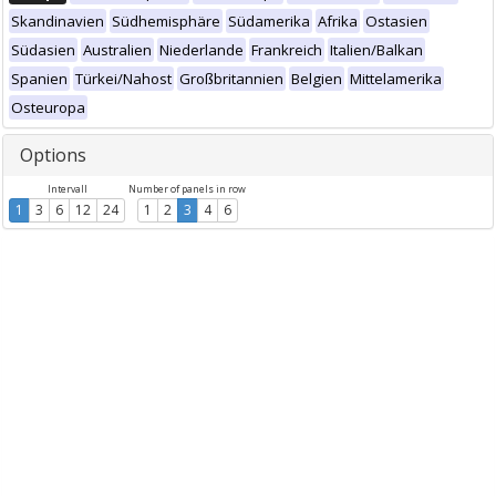
Skandinavien
Südhemisphäre
Südamerika
Afrika
Ostasien
Südasien
Australien
Niederlande
Frankreich
Italien/Balkan
Spanien
Türkei/Nahost
Großbritannien
Belgien
Mittelamerika
Osteuropa
Options
Intervall
Number of panels in row
1
3
6
12
24
1
2
3
4
6