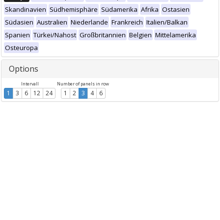
Skandinavien
Südhemisphäre
Südamerika
Afrika
Ostasien
Südasien
Australien
Niederlande
Frankreich
Italien/Balkan
Spanien
Türkei/Nahost
Großbritannien
Belgien
Mittelamerika
Osteuropa
Options
Intervall
Number of panels in row
1
3
6
12
24
1
2
3
4
6