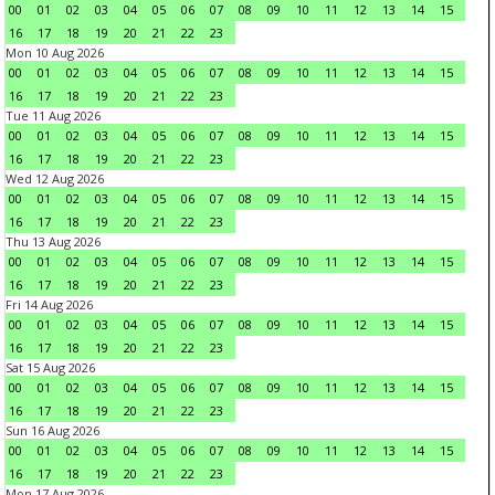
00
01
02
03
04
05
06
07
08
09
10
11
12
13
14
15
16
17
18
19
20
21
22
23
Mon 10 Aug 2026
00
01
02
03
04
05
06
07
08
09
10
11
12
13
14
15
16
17
18
19
20
21
22
23
Tue 11 Aug 2026
00
01
02
03
04
05
06
07
08
09
10
11
12
13
14
15
16
17
18
19
20
21
22
23
Wed 12 Aug 2026
00
01
02
03
04
05
06
07
08
09
10
11
12
13
14
15
16
17
18
19
20
21
22
23
Thu 13 Aug 2026
00
01
02
03
04
05
06
07
08
09
10
11
12
13
14
15
16
17
18
19
20
21
22
23
Fri 14 Aug 2026
00
01
02
03
04
05
06
07
08
09
10
11
12
13
14
15
16
17
18
19
20
21
22
23
Sat 15 Aug 2026
00
01
02
03
04
05
06
07
08
09
10
11
12
13
14
15
16
17
18
19
20
21
22
23
Sun 16 Aug 2026
00
01
02
03
04
05
06
07
08
09
10
11
12
13
14
15
16
17
18
19
20
21
22
23
Mon 17 Aug 2026