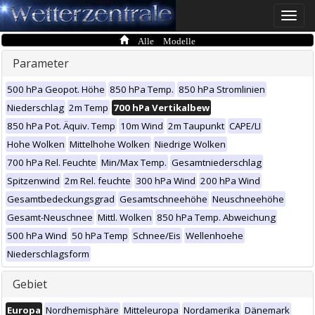
Toggle
naviga
Alle Modelle
Parameter
500 hPa Geopot. Höhe
850 hPa Temp.
850 hPa Stromlinien
Niederschlag
2m Temp
700 hPa Vertikalbew
850 hPa Pot. Äquiv. Temp
10m Wind
2m Taupunkt
CAPE/LI
Hohe Wolken
Mittelhohe Wolken
Niedrige Wolken
700 hPa Rel. Feuchte
Min/Max Temp.
Gesamtniederschlag
Spitzenwind
2m Rel. feuchte
300 hPa Wind
200 hPa Wind
Gesamtbedeckungsgrad
Gesamtschneehöhe
Neuschneehöhe
Gesamt-Neuschnee
Mittl. Wolken
850 hPa Temp. Abweichung
500 hPa Wind
50 hPa Temp
Schnee/Eis
Wellenhoehe
Niederschlagsform
Gebiet
Europa
Nordhemisphäre
Mitteleuropa
Nordamerika
Dänemark