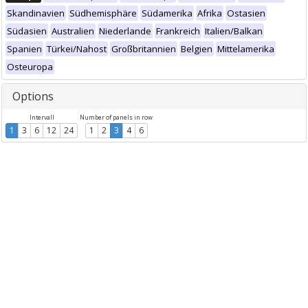
Skandinavien
Südhemisphäre
Südamerika
Afrika
Ostasien
Südasien
Australien
Niederlande
Frankreich
Italien/Balkan
Spanien
Türkei/Nahost
Großbritannien
Belgien
Mittelamerika
Osteuropa
Options
Intervall
Number of panels in row
1
3
6
12
24
1
2
3
4
6