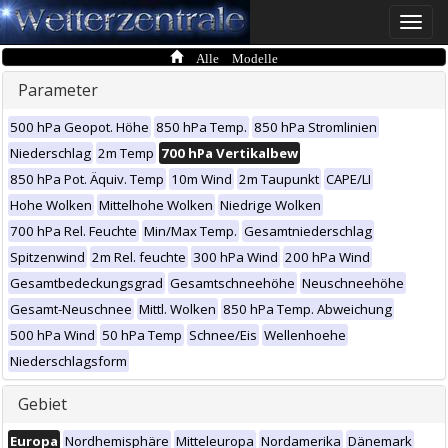
Toggle
naviga
Alle Modelle
Parameter
500 hPa Geopot. Höhe
850 hPa Temp.
850 hPa Stromlinien
Niederschlag
2m Temp
700 hPa Vertikalbew
850 hPa Pot. Äquiv. Temp
10m Wind
2m Taupunkt
CAPE/LI
Hohe Wolken
Mittelhohe Wolken
Niedrige Wolken
700 hPa Rel. Feuchte
Min/Max Temp.
Gesamtniederschlag
Spitzenwind
2m Rel. feuchte
300 hPa Wind
200 hPa Wind
Gesamtbedeckungsgrad
Gesamtschneehöhe
Neuschneehöhe
Gesamt-Neuschnee
Mittl. Wolken
850 hPa Temp. Abweichung
500 hPa Wind
50 hPa Temp
Schnee/Eis
Wellenhoehe
Niederschlagsform
Gebiet
Europa
Nordhemisphäre
Mitteleuropa
Nordamerika
Dänemark