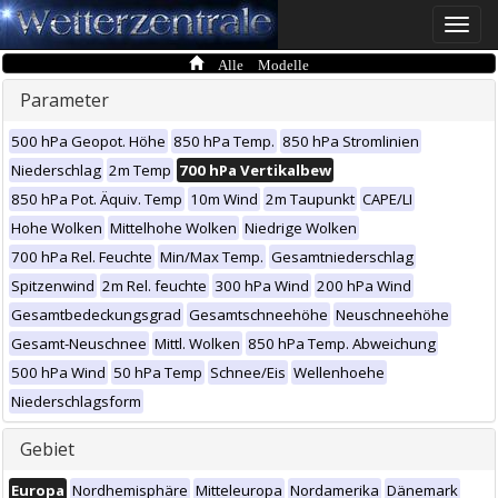
Toggle
naviga
Alle Modelle
Parameter
500 hPa Geopot. Höhe
850 hPa Temp.
850 hPa Stromlinien
Niederschlag
2m Temp
700 hPa Vertikalbew
850 hPa Pot. Äquiv. Temp
10m Wind
2m Taupunkt
CAPE/LI
Hohe Wolken
Mittelhohe Wolken
Niedrige Wolken
700 hPa Rel. Feuchte
Min/Max Temp.
Gesamtniederschlag
Spitzenwind
2m Rel. feuchte
300 hPa Wind
200 hPa Wind
Gesamtbedeckungsgrad
Gesamtschneehöhe
Neuschneehöhe
Gesamt-Neuschnee
Mittl. Wolken
850 hPa Temp. Abweichung
500 hPa Wind
50 hPa Temp
Schnee/Eis
Wellenhoehe
Niederschlagsform
Gebiet
Europa
Nordhemisphäre
Mitteleuropa
Nordamerika
Dänemark