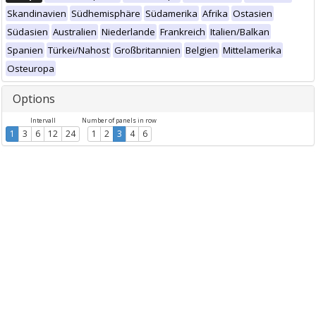
Skandinavien
Südhemisphäre
Südamerika
Afrika
Ostasien
Südasien
Australien
Niederlande
Frankreich
Italien/Balkan
Spanien
Türkei/Nahost
Großbritannien
Belgien
Mittelamerika
Osteuropa
Options
Intervall
Number of panels in row
1
3
6
12
24
1
2
3
4
6