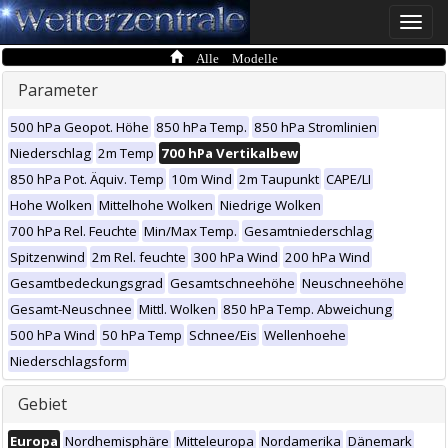
Toggle
naviga
Alle Modelle
Parameter
500 hPa Geopot. Höhe
850 hPa Temp.
850 hPa Stromlinien
Niederschlag
2m Temp
700 hPa Vertikalbew
850 hPa Pot. Äquiv. Temp
10m Wind
2m Taupunkt
CAPE/LI
Hohe Wolken
Mittelhohe Wolken
Niedrige Wolken
700 hPa Rel. Feuchte
Min/Max Temp.
Gesamtniederschlag
Spitzenwind
2m Rel. feuchte
300 hPa Wind
200 hPa Wind
Gesamtbedeckungsgrad
Gesamtschneehöhe
Neuschneehöhe
Gesamt-Neuschnee
Mittl. Wolken
850 hPa Temp. Abweichung
500 hPa Wind
50 hPa Temp
Schnee/Eis
Wellenhoehe
Niederschlagsform
Gebiet
Europa
Nordhemisphäre
Mitteleuropa
Nordamerika
Dänemark