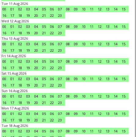
Tue 11 Aug 2026
00
01
02
03
04
05
06
07
08
09
10
11
12
13
14
15
16
17
18
19
20
21
22
23
Wed 12 Aug 2026
00
01
02
03
04
05
06
07
08
09
10
11
12
13
14
15
16
17
18
19
20
21
22
23
Thu 13 Aug 2026
00
01
02
03
04
05
06
07
08
09
10
11
12
13
14
15
16
17
18
19
20
21
22
23
Fri 14 Aug 2026
00
01
02
03
04
05
06
07
08
09
10
11
12
13
14
15
16
17
18
19
20
21
22
23
Sat 15 Aug 2026
00
01
02
03
04
05
06
07
08
09
10
11
12
13
14
15
16
17
18
19
20
21
22
23
Sun 16 Aug 2026
00
01
02
03
04
05
06
07
08
09
10
11
12
13
14
15
16
17
18
19
20
21
22
23
Mon 17 Aug 2026
00
01
02
03
04
05
06
07
08
09
10
11
12
13
14
15
16
17
18
19
20
21
22
23
Tue 18 Aug 2026
00
01
02
03
04
05
06
07
08
09
10
11
12
13
14
15