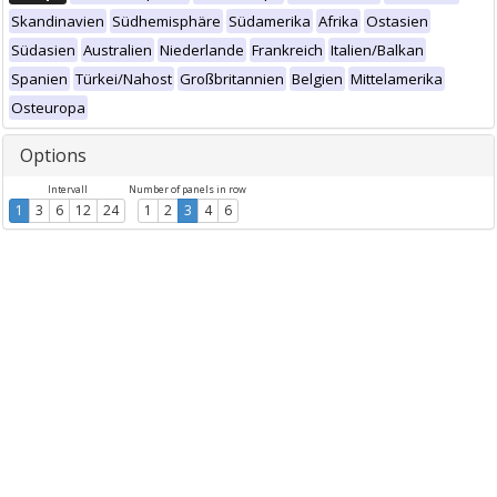
Skandinavien
Südhemisphäre
Südamerika
Afrika
Ostasien
Südasien
Australien
Niederlande
Frankreich
Italien/Balkan
Spanien
Türkei/Nahost
Großbritannien
Belgien
Mittelamerika
Osteuropa
Options
Intervall
Number of panels in row
1
3
6
12
24
1
2
3
4
6