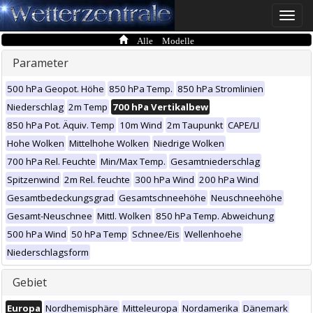
Toggle
naviga
Alle Modelle
Parameter
500 hPa Geopot. Höhe
850 hPa Temp.
850 hPa Stromlinien
Niederschlag
2m Temp
700 hPa Vertikalbew
850 hPa Pot. Äquiv. Temp
10m Wind
2m Taupunkt
CAPE/LI
Hohe Wolken
Mittelhohe Wolken
Niedrige Wolken
700 hPa Rel. Feuchte
Min/Max Temp.
Gesamtniederschlag
Spitzenwind
2m Rel. feuchte
300 hPa Wind
200 hPa Wind
Gesamtbedeckungsgrad
Gesamtschneehöhe
Neuschneehöhe
Gesamt-Neuschnee
Mittl. Wolken
850 hPa Temp. Abweichung
500 hPa Wind
50 hPa Temp
Schnee/Eis
Wellenhoehe
Niederschlagsform
Gebiet
Europa
Nordhemisphäre
Mitteleuropa
Nordamerika
Dänemark