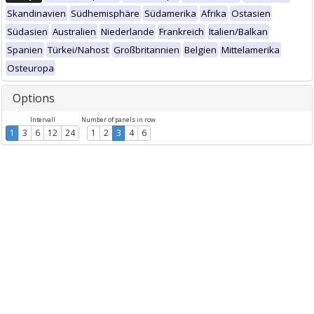
Skandinavien
Südhemisphäre
Südamerika
Afrika
Ostasien
Südasien
Australien
Niederlande
Frankreich
Italien/Balkan
Spanien
Türkei/Nahost
Großbritannien
Belgien
Mittelamerika
Osteuropa
Options
Intervall
Number of panels in row
1
3
6
12
24
1
2
3
4
6