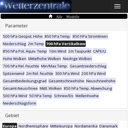
Toggle
naviga
Alle Modelle
Parameter
500 hPa Geopot. Höhe
850 hPa Temp.
850 hPa Stromlinien
Niederschlag
2m Temp
700 hPa Vertikalbew
850 hPa Pot. Äquiv. Temp
10m Wind
2m Taupunkt
CAPE/LI
Hohe Wolken
Mittelhohe Wolken
Niedrige Wolken
700 hPa Rel. Feuchte
Min/Max Temp.
Gesamtniederschlag
Spitzenwind
2m Rel. feuchte
300 hPa Wind
200 hPa Wind
Gesamtbedeckungsgrad
Gesamtschneehöhe
Neuschneehöhe
Gesamt-Neuschnee
Mittl. Wolken
850 hPa Temp. Abweichung
500 hPa Wind
50 hPa Temp
Schnee/Eis
Wellenhoehe
Niederschlagsform
Gebiet
Europa
Nordhemisphäre
Mitteleuropa
Nordamerika
Dänemark