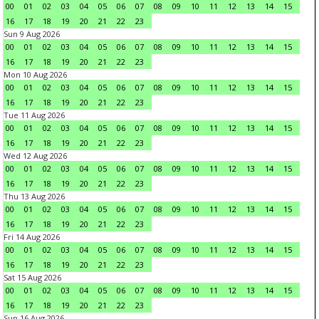
00
01
02
03
04
05
06
07
08
09
10
11
12
13
14
15
16
17
18
19
20
21
22
23
Sun 9 Aug 2026
00
01
02
03
04
05
06
07
08
09
10
11
12
13
14
15
16
17
18
19
20
21
22
23
Mon 10 Aug 2026
00
01
02
03
04
05
06
07
08
09
10
11
12
13
14
15
16
17
18
19
20
21
22
23
Tue 11 Aug 2026
00
01
02
03
04
05
06
07
08
09
10
11
12
13
14
15
16
17
18
19
20
21
22
23
Wed 12 Aug 2026
00
01
02
03
04
05
06
07
08
09
10
11
12
13
14
15
16
17
18
19
20
21
22
23
Thu 13 Aug 2026
00
01
02
03
04
05
06
07
08
09
10
11
12
13
14
15
16
17
18
19
20
21
22
23
Fri 14 Aug 2026
00
01
02
03
04
05
06
07
08
09
10
11
12
13
14
15
16
17
18
19
20
21
22
23
Sat 15 Aug 2026
00
01
02
03
04
05
06
07
08
09
10
11
12
13
14
15
16
17
18
19
20
21
22
23
Sun 16 Aug 2026