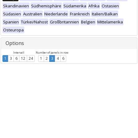
Skandinavien
Südhemisphäre
Südamerika
Afrika
Ostasien
Südasien
Australien
Niederlande
Frankreich
Italien/Balkan
Spanien
Türkei/Nahost
Großbritannien
Belgien
Mittelamerika
Osteuropa
Options
Intervall
Number of panels in row
1
3
6
12
24
1
2
3
4
6