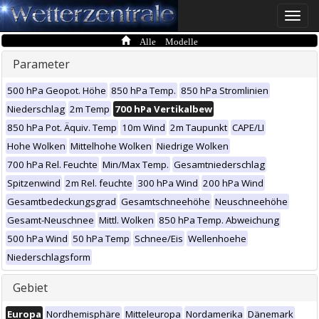
Toggle
naviga
Alle Modelle
Parameter
500 hPa Geopot. Höhe
850 hPa Temp.
850 hPa Stromlinien
Niederschlag
2m Temp
700 hPa Vertikalbew
850 hPa Pot. Äquiv. Temp
10m Wind
2m Taupunkt
CAPE/LI
Hohe Wolken
Mittelhohe Wolken
Niedrige Wolken
700 hPa Rel. Feuchte
Min/Max Temp.
Gesamtniederschlag
Spitzenwind
2m Rel. feuchte
300 hPa Wind
200 hPa Wind
Gesamtbedeckungsgrad
Gesamtschneehöhe
Neuschneehöhe
Gesamt-Neuschnee
Mittl. Wolken
850 hPa Temp. Abweichung
500 hPa Wind
50 hPa Temp
Schnee/Eis
Wellenhoehe
Niederschlagsform
Gebiet
Europa
Nordhemisphäre
Mitteleuropa
Nordamerika
Dänemark