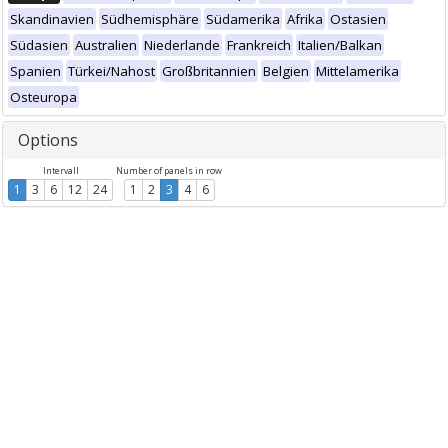
Skandinavien
Südhemisphäre
Südamerika
Afrika
Ostasien
Südasien
Australien
Niederlande
Frankreich
Italien/Balkan
Spanien
Türkei/Nahost
Großbritannien
Belgien
Mittelamerika
Osteuropa
Options
Intervall
Number of panels in row
1
3
6
12
24
1
2
3
4
6