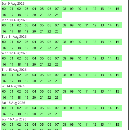
Sun 9 Aug 2026
00
01
02
03
04
05
06
07
08
09
10
11
12
13
14
15
16
17
18
19
20
21
22
23
Mon 10 Aug 2026
00
01
02
03
04
05
06
07
08
09
10
11
12
13
14
15
16
17
18
19
20
21
22
23
Tue 11 Aug 2026
00
01
02
03
04
05
06
07
08
09
10
11
12
13
14
15
16
17
18
19
20
21
22
23
Wed 12 Aug 2026
00
01
02
03
04
05
06
07
08
09
10
11
12
13
14
15
16
17
18
19
20
21
22
23
Thu 13 Aug 2026
00
01
02
03
04
05
06
07
08
09
10
11
12
13
14
15
16
17
18
19
20
21
22
23
Fri 14 Aug 2026
00
01
02
03
04
05
06
07
08
09
10
11
12
13
14
15
16
17
18
19
20
21
22
23
Sat 15 Aug 2026
00
01
02
03
04
05
06
07
08
09
10
11
12
13
14
15
16
17
18
19
20
21
22
23
Sun 16 Aug 2026
00
01
02
03
04
05
06
07
08
09
10
11
12
13
14
15