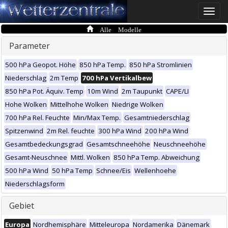
Toggle
naviga
Alle Modelle
Parameter
500 hPa Geopot. Höhe
850 hPa Temp.
850 hPa Stromlinien
Niederschlag
2m Temp
700 hPa Vertikalbew
850 hPa Pot. Äquiv. Temp
10m Wind
2m Taupunkt
CAPE/LI
Hohe Wolken
Mittelhohe Wolken
Niedrige Wolken
700 hPa Rel. Feuchte
Min/Max Temp.
Gesamtniederschlag
Spitzenwind
2m Rel. feuchte
300 hPa Wind
200 hPa Wind
Gesamtbedeckungsgrad
Gesamtschneehöhe
Neuschneehöhe
Gesamt-Neuschnee
Mittl. Wolken
850 hPa Temp. Abweichung
500 hPa Wind
50 hPa Temp
Schnee/Eis
Wellenhoehe
Niederschlagsform
Gebiet
Europa
Nordhemisphäre
Mitteleuropa
Nordamerika
Dänemark