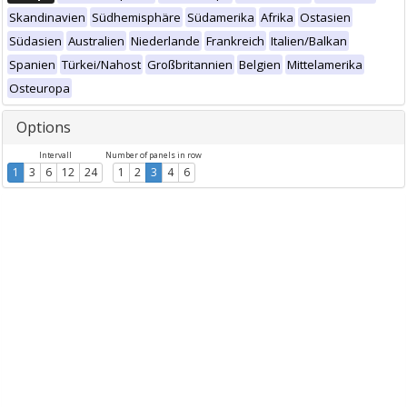
Skandinavien
Südhemisphäre
Südamerika
Afrika
Ostasien
Südasien
Australien
Niederlande
Frankreich
Italien/Balkan
Spanien
Türkei/Nahost
Großbritannien
Belgien
Mittelamerika
Osteuropa
Options
Intervall
Number of panels in row
1
3
6
12
24
1
2
3
4
6