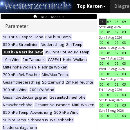
Top Karten
Diagr
Alle Modelle
06
07
08
09
Parameter
Sat 8 Aug 2026
00
01
02
03
500 hPa Geopot. Höhe
850 hPa Temp.
Sun 9 Aug 2026
00
01
02
03
850 hPa Stromlinien
Niederschlag
2m Temp
Mon 10 Aug 2026
700 hPa Vertikalbew
850 hPa Pot. Äquiv. Temp
00
01
02
03
Tue 11 Aug 2026
10m Wind
2m Taupunkt
CAPE/LI
Hohe Wolken
00
01
02
03
Mittelhohe Wolken
Niedrige Wolken
Wed 12 Aug 2026
00
01
02
03
700 hPa Rel. Feuchte
Min/Max Temp.
Thu 13 Aug 2026
Gesamtniederschlag
Spitzenwind
2m Rel. feuchte
00
01
02
03
300 hPa Wind
200 hPa Wind
Fri 14 Aug 2026
00
01
02
03
Gesamtbedeckungsgrad
Gesamtschneehöhe
Sat 15 Aug 2026
Neuschneehöhe
Gesamt-Neuschnee
Mittl. Wolken
00
01
02
03
Sun 16 Aug 2026
850 hPa Temp. Abweichung
500 hPa Wind
00
01
02
03
50 hPa Temp
Schnee/Eis
Wellenhoehe
Niederschlagsform