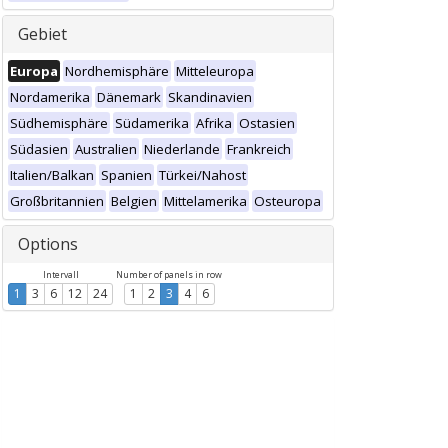
Gebiet
Europa
Nordhemisphäre
Mitteleuropa
Nordamerika
Dänemark
Skandinavien
Südhemisphäre
Südamerika
Afrika
Ostasien
Südasien
Australien
Niederlande
Frankreich
Italien/Balkan
Spanien
Türkei/Nahost
Großbritannien
Belgien
Mittelamerika
Osteuropa
Options
Intervall
Number of panels in row
1
3
6
12
24
1
2
3
4
6