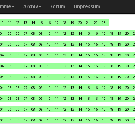
amme
Archiv
Forum
Impressum
10
11
12
13
14
15
16
17
18
19
20
21
22
23
04
05
06
07
08
09
10
11
12
13
14
15
16
17
18
19
20
2
04
05
06
07
08
09
10
11
12
13
14
15
16
17
18
19
20
2
04
05
06
07
08
09
10
11
12
13
14
15
16
17
18
19
20
2
04
05
06
07
08
09
10
11
12
13
14
15
16
17
18
19
20
2
04
05
06
07
08
09
10
11
12
13
14
15
16
17
18
19
20
2
04
05
06
07
08
09
10
11
12
13
14
15
16
17
18
19
20
2
04
05
06
07
08
09
10
11
12
13
14
15
16
17
18
19
20
2
04
05
06
07
08
09
10
11
12
13
14
15
16
17
18
19
20
2
04
05
06
07
08
09
10
11
12
13
14
15
16
17
18
19
20
2