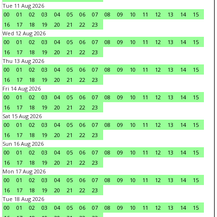
Tue 11 Aug 2026
00
01
02
03
04
05
06
07
08
09
10
11
12
13
14
15
16
17
18
19
20
21
22
23
Wed 12 Aug 2026
00
01
02
03
04
05
06
07
08
09
10
11
12
13
14
15
16
17
18
19
20
21
22
23
Thu 13 Aug 2026
00
01
02
03
04
05
06
07
08
09
10
11
12
13
14
15
16
17
18
19
20
21
22
23
Fri 14 Aug 2026
00
01
02
03
04
05
06
07
08
09
10
11
12
13
14
15
16
17
18
19
20
21
22
23
Sat 15 Aug 2026
00
01
02
03
04
05
06
07
08
09
10
11
12
13
14
15
16
17
18
19
20
21
22
23
Sun 16 Aug 2026
00
01
02
03
04
05
06
07
08
09
10
11
12
13
14
15
16
17
18
19
20
21
22
23
Mon 17 Aug 2026
00
01
02
03
04
05
06
07
08
09
10
11
12
13
14
15
16
17
18
19
20
21
22
23
Tue 18 Aug 2026
00
01
02
03
04
05
06
07
08
09
10
11
12
13
14
15