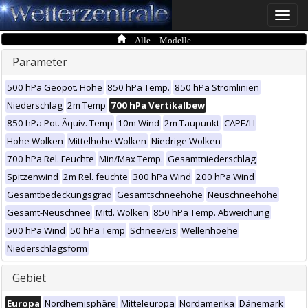
Toggle
naviga
Alle Modelle
Parameter
500 hPa Geopot. Höhe
850 hPa Temp.
850 hPa Stromlinien
Niederschlag
2m Temp
700 hPa Vertikalbew
850 hPa Pot. Äquiv. Temp
10m Wind
2m Taupunkt
CAPE/LI
Hohe Wolken
Mittelhohe Wolken
Niedrige Wolken
700 hPa Rel. Feuchte
Min/Max Temp.
Gesamtniederschlag
Spitzenwind
2m Rel. feuchte
300 hPa Wind
200 hPa Wind
Gesamtbedeckungsgrad
Gesamtschneehöhe
Neuschneehöhe
Gesamt-Neuschnee
Mittl. Wolken
850 hPa Temp. Abweichung
500 hPa Wind
50 hPa Temp
Schnee/Eis
Wellenhoehe
Niederschlagsform
Gebiet
Europa
Nordhemisphäre
Mitteleuropa
Nordamerika
Dänemark