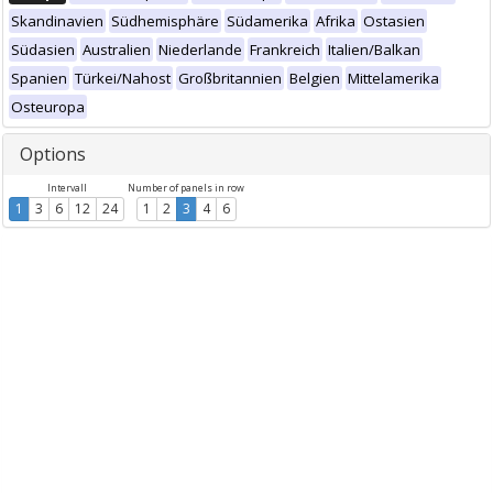
Skandinavien
Südhemisphäre
Südamerika
Afrika
Ostasien
Südasien
Australien
Niederlande
Frankreich
Italien/Balkan
Spanien
Türkei/Nahost
Großbritannien
Belgien
Mittelamerika
Osteuropa
Options
Intervall
Number of panels in row
1
3
6
12
24
1
2
3
4
6